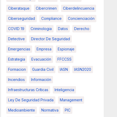
Ciberataque
Cibercrimen
Ciberdelincuencia
Ciberseguridad
Compliance
Concienciación
COVID 19
Criminologia
Datos
Derecho
Detective
Director De Seguridad
Emergencias
Empresa
Espionaje
Estrategia
Evacuación
FFCCSS
Formacion
Guardia Civil
IASN
IASN2020
Incendios
Información
Infraestructuras Críticas
Inteligencia
Ley De Seguridad Privada
Management
Medioambiente
Normativa
PIC