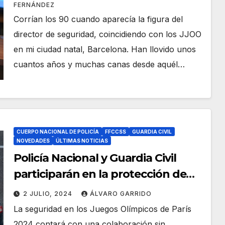
FERNÁNDEZ
Corrían los 90 cuando aparecía la figura del
director de seguridad, coincidiendo con los JJOO
en mi ciudad natal, Barcelona. Han llovido unos
cuantos años y muchas canas desde aquél…
CUERPO NACIONAL DE POLICÍA
FFCCSS
GUARDIA CIVIL
NOVEDADES
ÚLTIMAS NOTICIAS
Policía Nacional y Guardia Civil
participarán en la protección de
los Juegos Olímpicos de París
2 JULIO, 2024
ÁLVARO GARRIDO
La seguridad en los Juegos Olímpicos de París
2024 contará con una colaboración sin