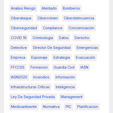
Analisis Riesgo
Atentado
Bomberos
Ciberataque
Cibercrimen
Ciberdelincuencia
Ciberseguridad
Compliance
Concienciación
COVID 19
Criminologia
Datos
Derecho
Detective
Director De Seguridad
Emergencias
Empresa
Espionaje
Estrategia
Evacuación
FFCCSS
Formacion
Guardia Civil
IASN
IASN2020
Incendios
Información
Infraestructuras Críticas
Inteligencia
Ley De Seguridad Privada
Management
Medioambiente
Normativa
PIC
Planificacion