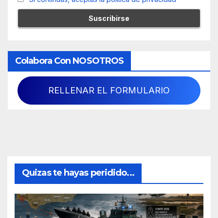
Colabora Con NOSOTROS
RELLENAR EL FORMULARIO
Quizas te hayas peridido...