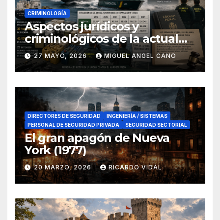
CRIMINOLOGÍA
Aspectos jurídicos y
criminológicos de la actual
lucha contra el narcotráfico
27 MAYO, 2026
MIGUEL ANGEL CANO
en el sur de España
DIRECTORES DE SEGURIDAD
INGENIERÍA / SISTEMAS
PERSONAL DE SEGURIDAD PRIVADA
SEGURIDAD SECTORIAL
El gran apagón de Nueva
York (1977)
20 MARZO, 2026
RICARDO VIDAL