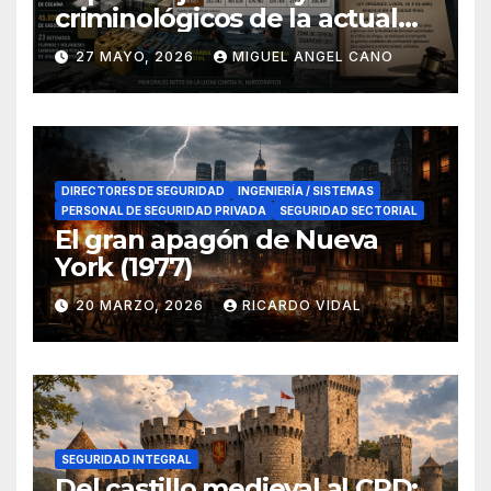
criminológicos de la actual
lucha contra el narcotráfico
27 MAYO, 2026
MIGUEL ANGEL CANO
en el sur de España
DIRECTORES DE SEGURIDAD
INGENIERÍA / SISTEMAS
PERSONAL DE SEGURIDAD PRIVADA
SEGURIDAD SECTORIAL
El gran apagón de Nueva
York (1977)
20 MARZO, 2026
RICARDO VIDAL
SEGURIDAD INTEGRAL
Del castillo medieval al CPD: