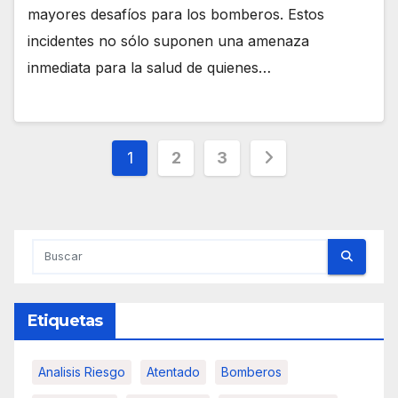
mayores desafíos para los bomberos. Estos
incidentes no sólo suponen una amenaza
inmediata para la salud de quienes…
Paginación
1
2
3
de
entradas
Etiquetas
Analisis Riesgo
Atentado
Bomberos