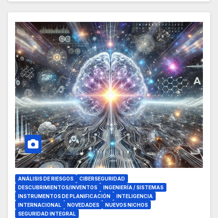
ANÁLISIS DE RIESGOS
CIBERSEGURIDAD
DESCUBRIMIENTOS/INVENTOS
INGENIERÍA / SISTEMAS
INSTRUMENTOS DE PLANIFICACIÓN
INTELIGENCIA
INTERNACIONAL
NOVEDADES
NUEVOS NICHOS
SEGURIDAD INTEGRAL