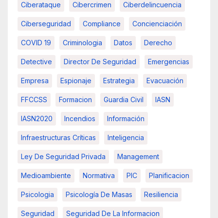
Ciberataque
Cibercrimen
Ciberdelincuencia
Ciberseguridad
Compliance
Concienciación
COVID 19
Criminologia
Datos
Derecho
Detective
Director De Seguridad
Emergencias
Empresa
Espionaje
Estrategia
Evacuación
FFCCSS
Formacion
Guardia Civil
IASN
IASN2020
Incendios
Información
Infraestructuras Críticas
Inteligencia
Ley De Seguridad Privada
Management
Medioambiente
Normativa
PIC
Planificacion
Psicologia
Psicología De Masas
Resiliencia
Seguridad
Seguridad De La Informacion