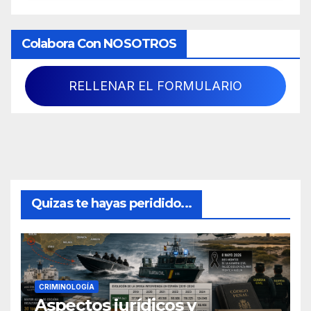
Colabora Con NOSOTROS
RELLENAR EL FORMULARIO
Quizas te hayas peridido...
CRIMINOLOGÍA
Aspectos jurídicos y