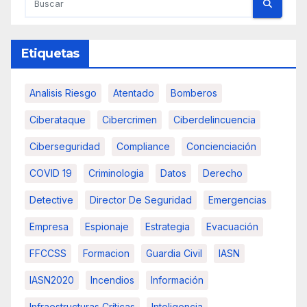
Etiquetas
Analisis Riesgo
Atentado
Bomberos
Ciberataque
Cibercrimen
Ciberdelincuencia
Ciberseguridad
Compliance
Concienciación
COVID 19
Criminologia
Datos
Derecho
Detective
Director De Seguridad
Emergencias
Empresa
Espionaje
Estrategia
Evacuación
FFCCSS
Formacion
Guardia Civil
IASN
IASN2020
Incendios
Información
Infraestructuras Críticas
Inteligencia