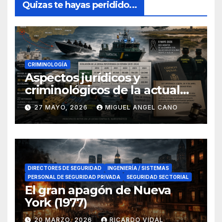
Quizas te hayas peridido...
CRIMINOLOGÍA
Aspectos jurídicos y
criminológicos de la actual
lucha contra el narcotráfico
27 MAYO, 2026
MIGUEL ANGEL CANO
en el sur de España
DIRECTORES DE SEGURIDAD
INGENIERÍA / SISTEMAS
PERSONAL DE SEGURIDAD PRIVADA
SEGURIDAD SECTORIAL
El gran apagón de Nueva
York (1977)
20 MARZO, 2026
RICARDO VIDAL