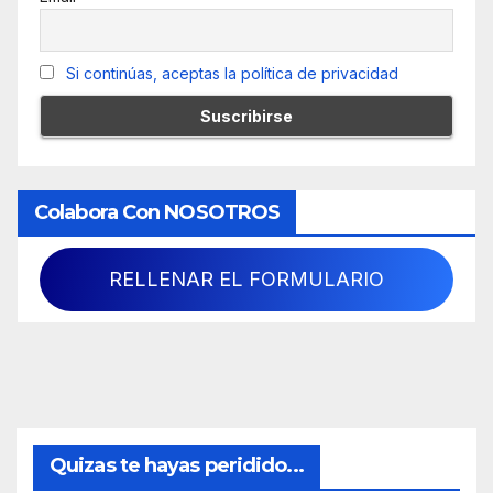
Si continúas, aceptas la política de privacidad
Colabora Con NOSOTROS
RELLENAR EL FORMULARIO
Quizas te hayas peridido...