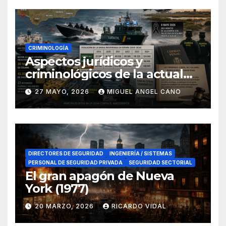
CRIMINOLOGÍA
Aspectos jurídicos y
criminológicos de la actual
lucha contra el narcotráfico
27 MAYO, 2026
MIGUEL ANGEL CANO
en el sur de España
DIRECTORES DE SEGURIDAD
INGENIERÍA / SISTEMAS
PERSONAL DE SEGURIDAD PRIVADA
SEGURIDAD SECTORIAL
El gran apagón de Nueva
York (1977)
20 MARZO, 2026
RICARDO VIDAL