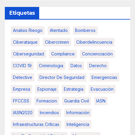
Etiquetas
Analisis Riesgo
Atentado
Bomberos
Ciberataque
Cibercrimen
Ciberdelincuencia
Ciberseguridad
Compliance
Concienciación
COVID 19
Criminologia
Datos
Derecho
Detective
Director De Seguridad
Emergencias
Empresa
Espionaje
Estrategia
Evacuación
FFCCSS
Formacion
Guardia Civil
IASN
IASN2020
Incendios
Información
Infraestructuras Críticas
Inteligencia