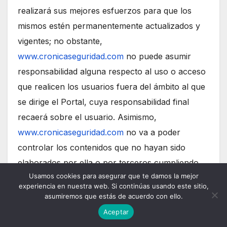
realizará sus mejores esfuerzos para que los
mismos estén permanentemente actualizados y
vigentes; no obstante,
www.cronicaseguridad.com
no puede asumir
responsabilidad alguna respecto al uso o acceso
que realicen los usuarios fuera del ámbito al que
se dirige el Portal, cuya responsabilidad final
recaerá sobre el usuario. Asimismo,
www.cronicaseguridad.com
no va a poder
controlar los contenidos que no hayan sido
elaborados por ella o por terceros cumpliendo
Usamos cookies para asegurar que te damos la mejor
su encargo y, por tanto, no responderá en
experiencia en nuestra web. Si continúas usando este sitio,
ningún caso de los daños, contenidos e
asumiremos que estás de acuerdo con ello.
indisponibilidades técnicas que pudieran causarse
Aceptar
por parte de dichos terceros.