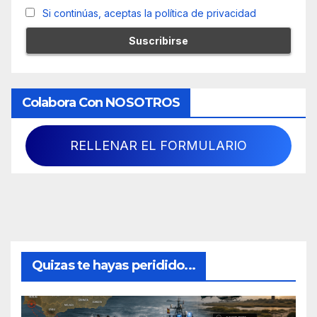
Si continúas, aceptas la política de privacidad
Colabora Con NOSOTROS
RELLENAR EL FORMULARIO
Quizas te hayas peridido...