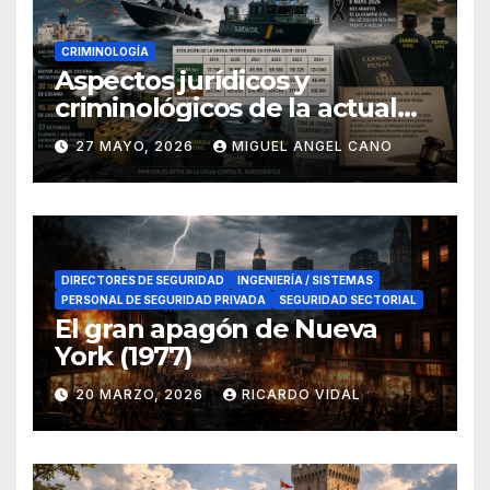
CRIMINOLOGÍA
Aspectos jurídicos y
criminológicos de la actual
lucha contra el narcotráfico
27 MAYO, 2026
MIGUEL ANGEL CANO
en el sur de España
DIRECTORES DE SEGURIDAD
INGENIERÍA / SISTEMAS
PERSONAL DE SEGURIDAD PRIVADA
SEGURIDAD SECTORIAL
El gran apagón de Nueva
York (1977)
20 MARZO, 2026
RICARDO VIDAL