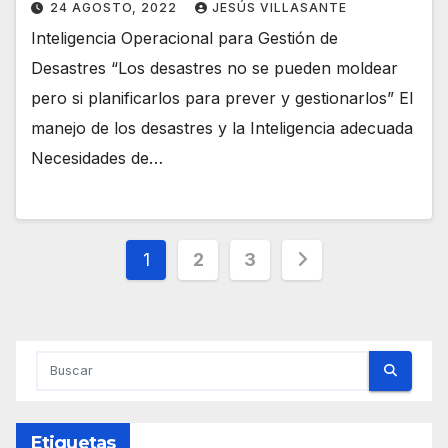
24 AGOSTO, 2022
JESÚS VILLASANTE
Inteligencia Operacional para Gestión de
Desastres “Los desastres no se pueden moldear
pero si planificarlos para prever y gestionarlos” El
manejo de los desastres y la Inteligencia adecuada
Necesidades de…
Paginación
1
2
3
de
entradas
Etiquetas