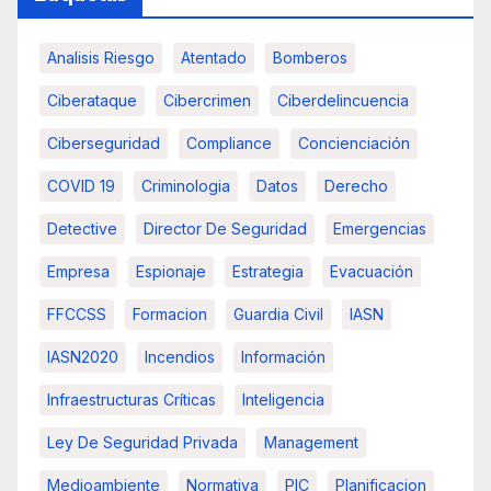
Analisis Riesgo
Atentado
Bomberos
Ciberataque
Cibercrimen
Ciberdelincuencia
Ciberseguridad
Compliance
Concienciación
COVID 19
Criminologia
Datos
Derecho
Detective
Director De Seguridad
Emergencias
Empresa
Espionaje
Estrategia
Evacuación
FFCCSS
Formacion
Guardia Civil
IASN
IASN2020
Incendios
Información
Infraestructuras Críticas
Inteligencia
Ley De Seguridad Privada
Management
Medioambiente
Normativa
PIC
Planificacion