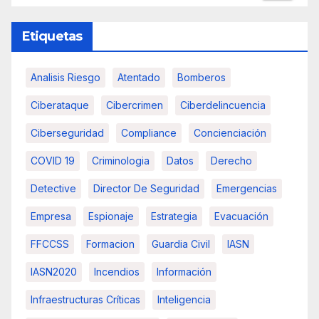
Etiquetas
Analisis Riesgo
Atentado
Bomberos
Ciberataque
Cibercrimen
Ciberdelincuencia
Ciberseguridad
Compliance
Concienciación
COVID 19
Criminologia
Datos
Derecho
Detective
Director De Seguridad
Emergencias
Empresa
Espionaje
Estrategia
Evacuación
FFCCSS
Formacion
Guardia Civil
IASN
IASN2020
Incendios
Información
Infraestructuras Críticas
Inteligencia