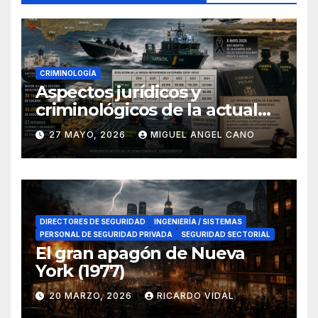
CRIMINOLOGÍA
Aspectos jurídicos y
criminológicos de la actual
lucha contra el narcotráfico
27 MAYO, 2026
MIGUEL ANGEL CANO
en el sur de España
DIRECTORES DE SEGURIDAD
INGENIERÍA / SISTEMAS
PERSONAL DE SEGURIDAD PRIVADA
SEGURIDAD SECTORIAL
El gran apagón de Nueva
York (1977)
20 MARZO, 2026
RICARDO VIDAL