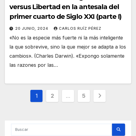
versus Libertad en la antesala del
primer cuarto de Siglo XXI (parte I)
20 JUNIO, 2024
CARLOS RUÍZ PÉREZ
«No es la especie más fuerte ni la más inteligente
la que sobrevive, sino la que mejor se adapta a los
cambios». (Charles Darwin). «Expongo solamente
las razones por las…
Paginación
1
2
…
5
de
entradas