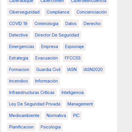
Ciberataque
Cibercrimen
Ciberdelincuencia
Ciberseguridad
Compliance
Concienciación
COVID 19
Criminologia
Datos
Derecho
Detective
Director De Seguridad
Emergencias
Empresa
Espionaje
Estrategia
Evacuación
FFCCSS
Formacion
Guardia Civil
IASN
IASN2020
Incendios
Información
Infraestructuras Críticas
Inteligencia
Ley De Seguridad Privada
Management
Medioambiente
Normativa
PIC
Planificacion
Psicologia