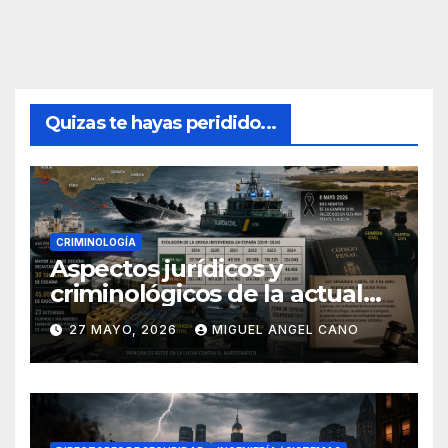
Quizas te hayas peridido...
CRIMINOLOGÍA
Aspectos jurídicos y
criminológicos de la actual
lucha contra el narcotráfico
27 MAYO, 2026
MIGUEL ANGEL CANO
en el sur de España