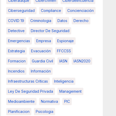
Ciberataque
Cibercrimen
Ciberdelincuencia
Ciberseguridad
Compliance
Concienciación
COVID 19
Criminologia
Datos
Derecho
Detective
Director De Seguridad
Emergencias
Empresa
Espionaje
Estrategia
Evacuación
FFCCSS
Formacion
Guardia Civil
IASN
IASN2020
Incendios
Información
Infraestructuras Críticas
Inteligencia
Ley De Seguridad Privada
Management
Medioambiente
Normativa
PIC
Planificacion
Psicologia