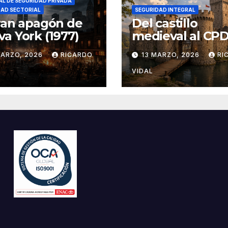
L DE SEGURIDAD PRIVADA
DAD SECTORIAL
SEGURIDAD INTEGRAL
ran apagón de
Del castillo
a York (1977)
medieval al CPD:
seguridad por c
MARZO, 2026
RICARDO
13 MARZO, 2026
RI
VIDAL