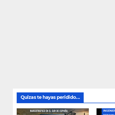
Quizas te hayas peridido...
DIRECTO
INGENIE