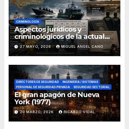
CRIMINOLOGÍA
Aspectos jurídicos y
criminológicos de la actual
lucha contra el narcotráfico
27 MAYO, 2026
MIGUEL ANGEL CANO
en el sur de España
DIRECTORES DE SEGURIDAD
INGENIERÍA / SISTEMAS
PERSONAL DE SEGURIDAD PRIVADA
SEGURIDAD SECTORIAL
El gran apagón de Nueva
York (1977)
20 MARZO, 2026
RICARDO VIDAL