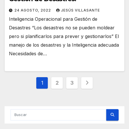
24 AGOSTO, 2022
JESÚS VILLASANTE
Inteligencia Operacional para Gestión de
Desastres “Los desastres no se pueden moldear
pero si planificarlos para prever y gestionarlos” El
manejo de los desastres y la Inteligencia adecuada
Necesidades de…
Paginación
1
2
3
de
entradas