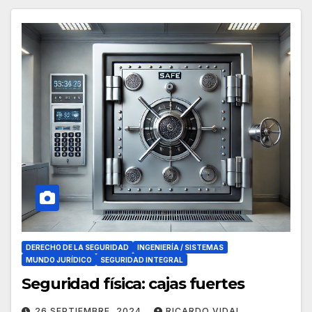
DERECHO DE LA SEGURIDAD
INGENIERÍA / SISTEMAS
MUNDO JURÍDICO
SEGURIDAD INTEGRAL
Seguridad física: cajas fuertes
26 SEPTIEMBRE, 2024
RICARDO VIDAL