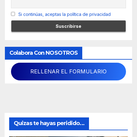
Si continúas, aceptas la política de privacidad
Colabora Con NOSOTROS
RELLENAR EL FORMULARIO
Quizas te hayas peridido...