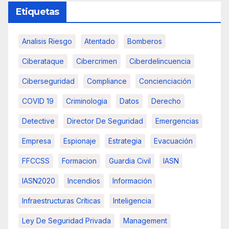
Etiquetas
Analisis Riesgo
Atentado
Bomberos
Ciberataque
Cibercrimen
Ciberdelincuencia
Ciberseguridad
Compliance
Concienciación
COVID 19
Criminologia
Datos
Derecho
Detective
Director De Seguridad
Emergencias
Empresa
Espionaje
Estrategia
Evacuación
FFCCSS
Formacion
Guardia Civil
IASN
IASN2020
Incendios
Información
Infraestructuras Críticas
Inteligencia
Ley De Seguridad Privada
Management