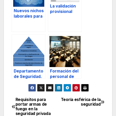
La validación
Nuevos nichos
provisional
laborales para
como una de
el Director de
las funciones
Seguridad.
del Director de
Seguridad y
Jefes de
Seguridad.
Departamento
Formación del
de Seguridad.
personal de
seguridad
privada.
¿Correcta o
mejorable?
Requisitos para
Teoría esférica de la
Navegación
portar armas de
seguridad
fuego en la
de
seguridad privada