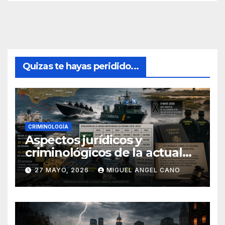
Quizas te hayas peridido...
CRIMINOLOGÍA
Aspectos jurídicos y
criminológicos de la actual
lucha contra el narcotráfico
27 MAYO, 2026
MIGUEL ANGEL CANO
en el sur de España