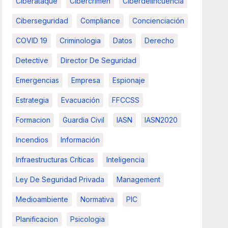
Ciberataque
Cibercrimen
Ciberdelincuencia
Ciberseguridad
Compliance
Concienciación
COVID 19
Criminologia
Datos
Derecho
Detective
Director De Seguridad
Emergencias
Empresa
Espionaje
Estrategia
Evacuación
FFCCSS
Formacion
Guardia Civil
IASN
IASN2020
Incendios
Información
Infraestructuras Críticas
Inteligencia
Ley De Seguridad Privada
Management
Medioambiente
Normativa
PIC
Planificacion
Psicologia