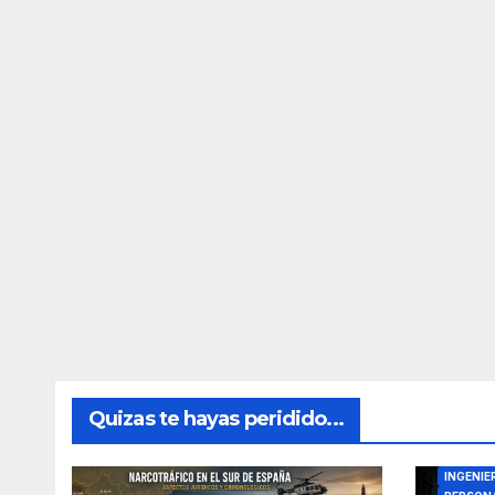
Quizas te hayas peridido...
DIRECTO
INGENIE