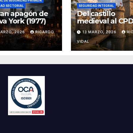
L DE SEGURIDAD PRIVADA
DAD SECTORIAL
SEGURIDAD INTEGRAL
ran apagón de
Del castillo
a York (1977)
medieval al CPD:
seguridad por c
MARZO, 2026
RICARDO
13 MARZO, 2026
RI
VIDAL