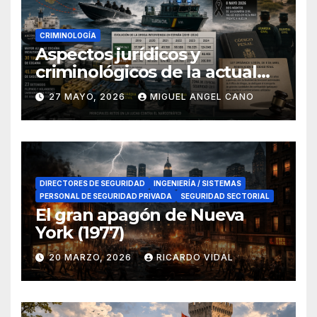
CRIMINOLOGÍA
Aspectos jurídicos y
criminológicos de la actual
lucha contra el narcotráfico
27 MAYO, 2026
MIGUEL ANGEL CANO
en el sur de España
DIRECTORES DE SEGURIDAD
INGENIERÍA / SISTEMAS
PERSONAL DE SEGURIDAD PRIVADA
SEGURIDAD SECTORIAL
El gran apagón de Nueva
York (1977)
20 MARZO, 2026
RICARDO VIDAL