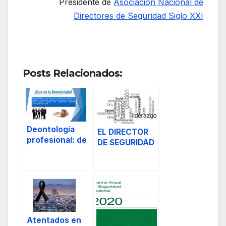
Presidente de
Asociación Nacional de
Directores de Seguridad Siglo XXI
Posts Relacionados:
Deontología
EL DIRECTOR
profesional: de
DE SEGURIDAD
los diez
PRIVADA Y LA
mandamientos
GESTION DE
-principios del
PERSONAS
personal de
seguridad
privada.
Atentados en