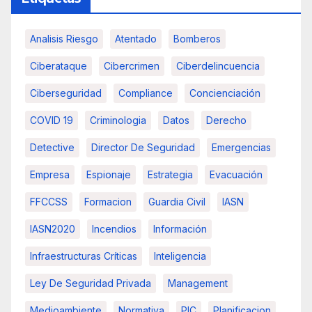
Analisis Riesgo
Atentado
Bomberos
Ciberataque
Cibercrimen
Ciberdelincuencia
Ciberseguridad
Compliance
Concienciación
COVID 19
Criminologia
Datos
Derecho
Detective
Director De Seguridad
Emergencias
Empresa
Espionaje
Estrategia
Evacuación
FFCCSS
Formacion
Guardia Civil
IASN
IASN2020
Incendios
Información
Infraestructuras Críticas
Inteligencia
Ley De Seguridad Privada
Management
Medioambiente
Normativa
PIC
Planificacion