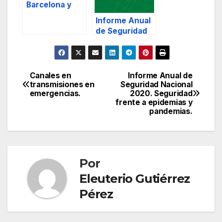
Barcelona y
Cambrils.
Informe Anual
de Seguridad
Nacional 2020.
Cibersegurida
d.
Canales en
Informe Anual de
Navegación
transmisiones en
Seguridad Nacional
emergencias.
2020. Seguridad
de
frente a epidemias y
pandemias.
entradas
Por
Eleuterio Gutiérrez
Pérez