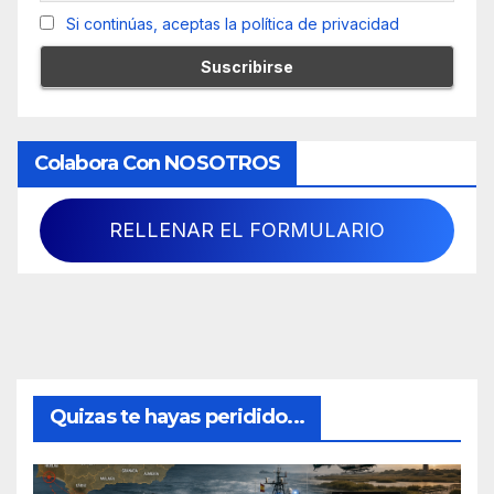
Si continúas, aceptas la política de privacidad
Colabora Con NOSOTROS
RELLENAR EL FORMULARIO
Quizas te hayas peridido...