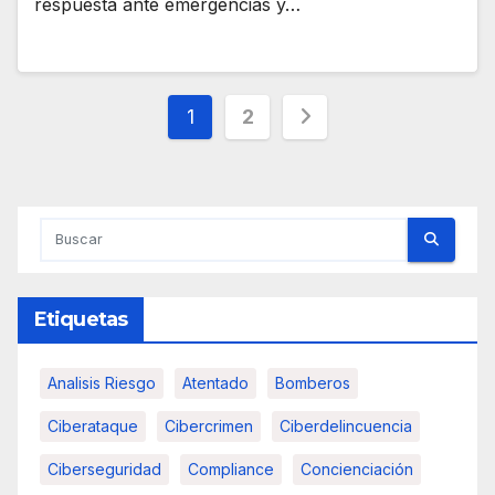
respuesta ante emergencias y…
Paginación
1
2
de
entradas
Etiquetas
Analisis Riesgo
Atentado
Bomberos
Ciberataque
Cibercrimen
Ciberdelincuencia
Ciberseguridad
Compliance
Concienciación