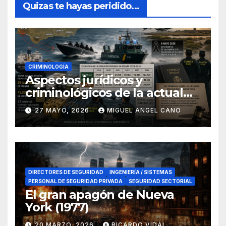
Quizas te hayas peridido...
CRIMINOLOGÍA
Aspectos jurídicos y
criminológicos de la actual
lucha contra el narcotráfico
27 MAYO, 2026
MIGUEL ANGEL CANO
en el sur de España
DIRECTORES DE SEGURIDAD
INGENIERÍA / SISTEMAS
PERSONAL DE SEGURIDAD PRIVADA
SEGURIDAD SECTORIAL
El gran apagón de Nueva
York (1977)
20 MARZO, 2026
RICARDO VIDAL