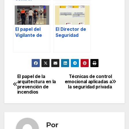
-principios del
emocional
personal de
aplicadas a la
seguridad
seguridad
privada.
privada
El papel del
El Director de
Vigilante de
Seguridad
Seguridad en
redactando el
el Plan de
Plan de
Seguridad del
Seguridad del
Operador
Operador.
El papel de la
Técnicas de control
Navegación
arquitectura en la
emocional aplicadas a
prevención de
la seguridad privada
de
incendios
entradas
Por