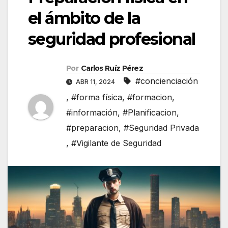
el ámbito de la
seguridad profesional
Por
Carlos Ruíz Pérez
#concienciación
ABR 11, 2024
,
#forma física
,
#formacion
,
#información
,
#Planificacion
,
#preparacion
,
#Seguridad Privada
,
#Vigilante de Seguridad