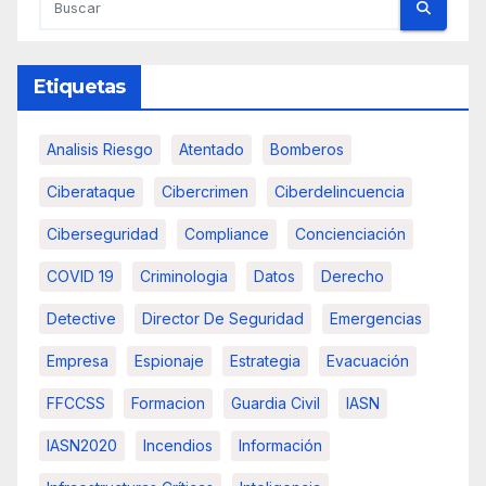
Etiquetas
Analisis Riesgo
Atentado
Bomberos
Ciberataque
Cibercrimen
Ciberdelincuencia
Ciberseguridad
Compliance
Concienciación
COVID 19
Criminologia
Datos
Derecho
Detective
Director De Seguridad
Emergencias
Empresa
Espionaje
Estrategia
Evacuación
FFCCSS
Formacion
Guardia Civil
IASN
IASN2020
Incendios
Información