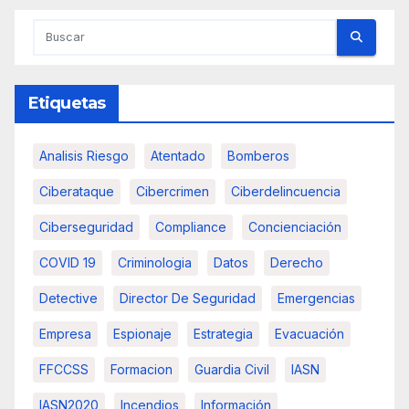
Etiquetas
Analisis Riesgo
Atentado
Bomberos
Ciberataque
Cibercrimen
Ciberdelincuencia
Ciberseguridad
Compliance
Concienciación
COVID 19
Criminologia
Datos
Derecho
Detective
Director De Seguridad
Emergencias
Empresa
Espionaje
Estrategia
Evacuación
FFCCSS
Formacion
Guardia Civil
IASN
IASN2020
Incendios
Información