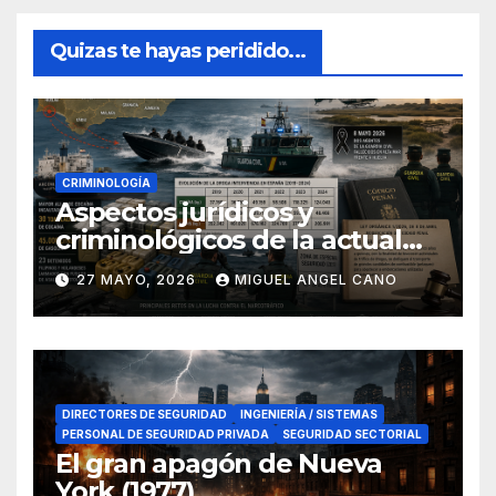
Quizas te hayas peridido...
CRIMINOLOGÍA
Aspectos jurídicos y
criminológicos de la actual
lucha contra el narcotráfico
27 MAYO, 2026
MIGUEL ANGEL CANO
en el sur de España
DIRECTORES DE SEGURIDAD
INGENIERÍA / SISTEMAS
PERSONAL DE SEGURIDAD PRIVADA
SEGURIDAD SECTORIAL
El gran apagón de Nueva
York (1977)