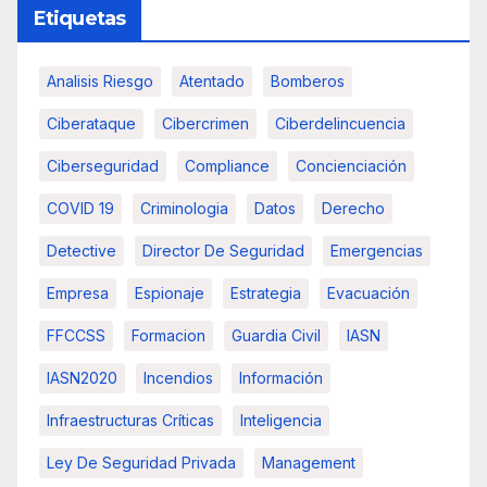
Etiquetas
Analisis Riesgo
Atentado
Bomberos
Ciberataque
Cibercrimen
Ciberdelincuencia
Ciberseguridad
Compliance
Concienciación
COVID 19
Criminologia
Datos
Derecho
Detective
Director De Seguridad
Emergencias
Empresa
Espionaje
Estrategia
Evacuación
FFCCSS
Formacion
Guardia Civil
IASN
IASN2020
Incendios
Información
Infraestructuras Críticas
Inteligencia
Ley De Seguridad Privada
Management