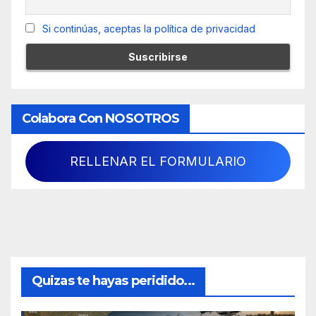
Si continúas, aceptas la política de privacidad
Colabora Con NOSOTROS
RELLENAR EL FORMULARIO
Quizas te hayas peridido...