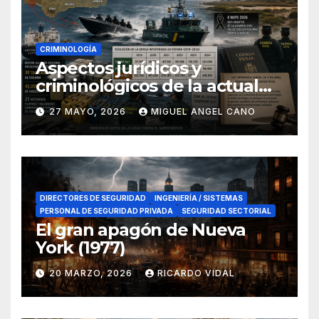
CRIMINOLOGÍA
Aspectos jurídicos y
criminológicos de la actual
lucha contra el narcotráfico
27 MAYO, 2026
MIGUEL ANGEL CANO
en el sur de España
DIRECTORES DE SEGURIDAD
INGENIERÍA / SISTEMAS
PERSONAL DE SEGURIDAD PRIVADA
SEGURIDAD SECTORIAL
El gran apagón de Nueva
York (1977)
20 MARZO, 2026
RICARDO VIDAL