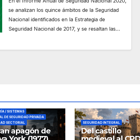
En el Informe Anual de Seguridad Nacional 2020,
se analizan los quince ámbitos de la Seguridad
Nacional identificados en la Estrategia de
Seguridad Nacional de 2017, y se resaltan las…
RES DE SEGURIDAD
RÍA / SISTEMAS
L DE SEGURIDAD PRIVADA
DAD SECTORIAL
SEGURIDAD INTEGRAL
ran apagón de
Del castillo
a York (1977)
medieval al CPD: