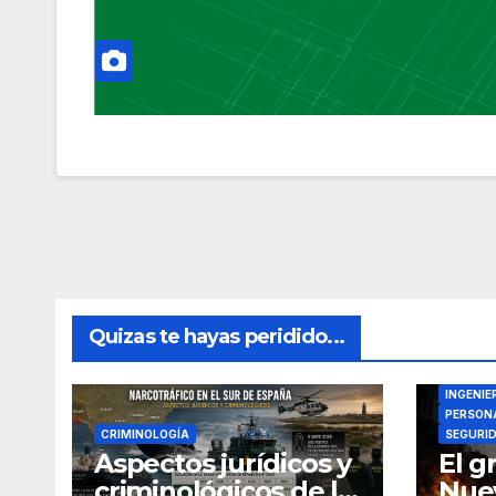
Quizas te hayas peridido...
DIRECTO
INGENIE
PERSONA
CRIMINOLOGÍA
SEGURI
Aspectos jurídicos y
El g
criminológicos de la
Nuev