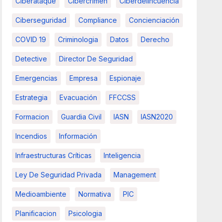
Ciberataque
Cibercrimen
Ciberdelincuencia
Ciberseguridad
Compliance
Concienciación
COVID 19
Criminologia
Datos
Derecho
Detective
Director De Seguridad
Emergencias
Empresa
Espionaje
Estrategia
Evacuación
FFCCSS
Formacion
Guardia Civil
IASN
IASN2020
Incendios
Información
Infraestructuras Críticas
Inteligencia
Ley De Seguridad Privada
Management
Medioambiente
Normativa
PIC
Planificacion
Psicologia