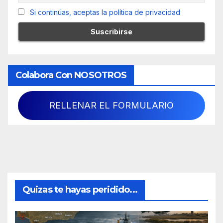
Si continúas, aceptas la política de privacidad
Colabora Con NOSOTROS
RELLENAR EL FORMULARIO
Quizas te hayas peridido...