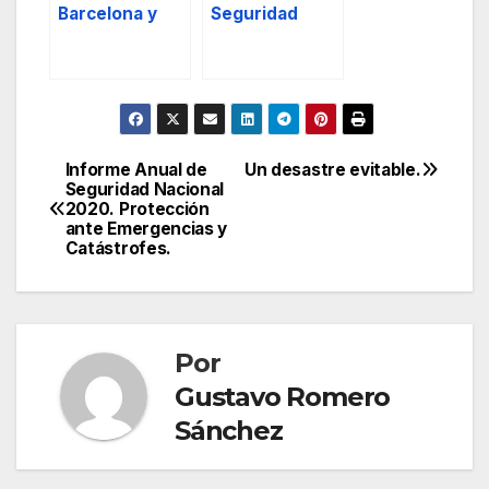
Barcelona y
Seguridad
Cambrils.
redactando el
Plan de
Seguridad del
Operador.
Informe Anual de
Un desastre evitable.
Navegación
Seguridad Nacional
2020. Protección
de
ante Emergencias y
Catástrofes.
entradas
Por
Gustavo Romero
Sánchez