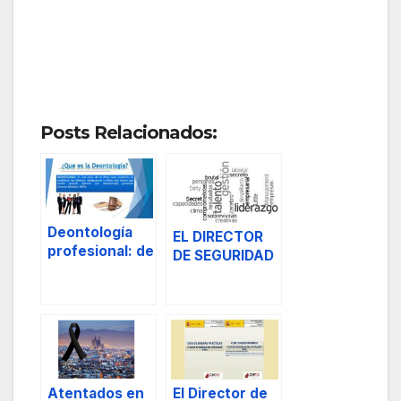
Posts Relacionados:
Deontología
EL DIRECTOR
profesional: de
DE SEGURIDAD
los diez
PRIVADA Y LA
mandamientos
GESTION DE
-principios del
PERSONAS
personal de
seguridad
privada.
Atentados en
El Director de