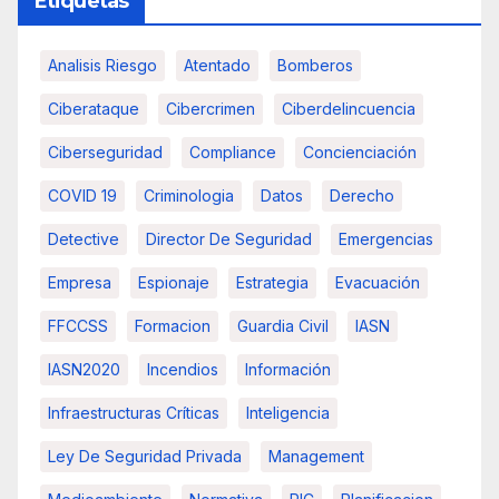
Etiquetas
Analisis Riesgo
Atentado
Bomberos
Ciberataque
Cibercrimen
Ciberdelincuencia
Ciberseguridad
Compliance
Concienciación
COVID 19
Criminologia
Datos
Derecho
Detective
Director De Seguridad
Emergencias
Empresa
Espionaje
Estrategia
Evacuación
FFCCSS
Formacion
Guardia Civil
IASN
IASN2020
Incendios
Información
Infraestructuras Críticas
Inteligencia
Ley De Seguridad Privada
Management