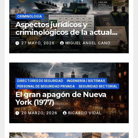
CRIMINOLOGÍA
Aspectos jurídicos y
criminológicos de la actual
lucha contra el narcotráfico
27 MAYO, 2026
MIGUEL ANGEL CANO
en el sur de España
DIRECTORES DE SEGURIDAD
INGENIERÍA / SISTEMAS
PERSONAL DE SEGURIDAD PRIVADA
SEGURIDAD SECTORIAL
El gran apagón de Nueva
York (1977)
20 MARZO, 2026
RICARDO VIDAL