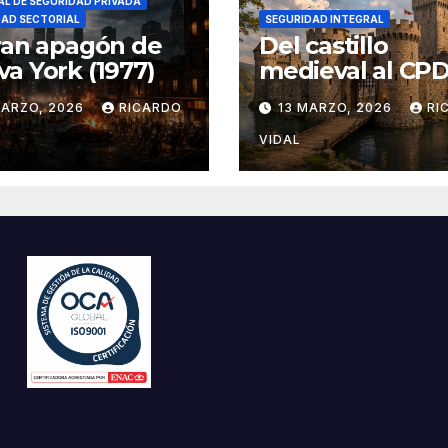
L DE SEGURIDAD PRIVADA
DAD SECTORIAL
SEGURIDAD INTEGRAL
ran apagón de
Del castillo
a York (1977)
medieval al CPD:
seguridad por c
MARZO, 2026
RICARDO
13 MARZO, 2026
RI
VIDAL