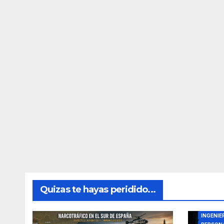
Quizas te hayas peridido...
DIRECTO
INGENIE