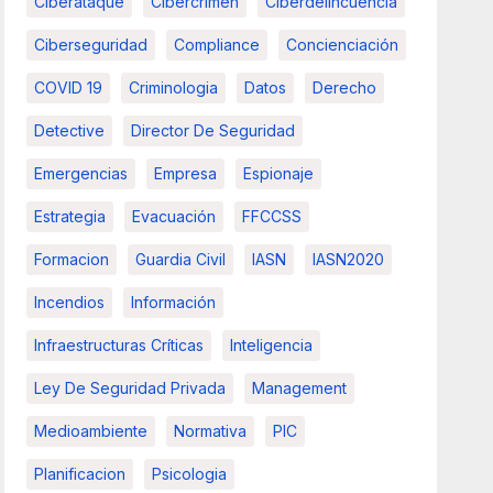
Ciberataque
Cibercrimen
Ciberdelincuencia
Ciberseguridad
Compliance
Concienciación
COVID 19
Criminologia
Datos
Derecho
Detective
Director De Seguridad
Emergencias
Empresa
Espionaje
Estrategia
Evacuación
FFCCSS
Formacion
Guardia Civil
IASN
IASN2020
Incendios
Información
Infraestructuras Críticas
Inteligencia
Ley De Seguridad Privada
Management
Medioambiente
Normativa
PIC
Planificacion
Psicologia