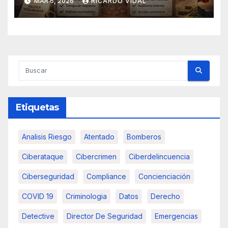
MAR 6, 2026
RICARDO VIDAL
Etiquetas
Analisis Riesgo
Atentado
Bomberos
Ciberataque
Cibercrimen
Ciberdelincuencia
Ciberseguridad
Compliance
Concienciación
COVID 19
Criminologia
Datos
Derecho
Detective
Director De Seguridad
Emergencias