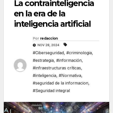
La contrainteligencia
en la era de la
inteligencia artificial
Por
redaccion
NOV 28, 2024
#Ciberseguridad
,
#criminologia
,
#estrategia
,
#información
,
#infraestructuras críticas
,
#inteligencia
,
#Normativa
,
#seguridad de la informacion
,
#Seguridad integral