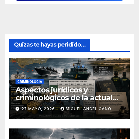
Quizas te hayas peridido...
CRIMINOLOGÍA
Aspectos jurídicos y
criminológicos de la actual
lucha contra el narcotráfico
27 MAYO, 2026
MIGUEL ANGEL CANO
en el sur de España