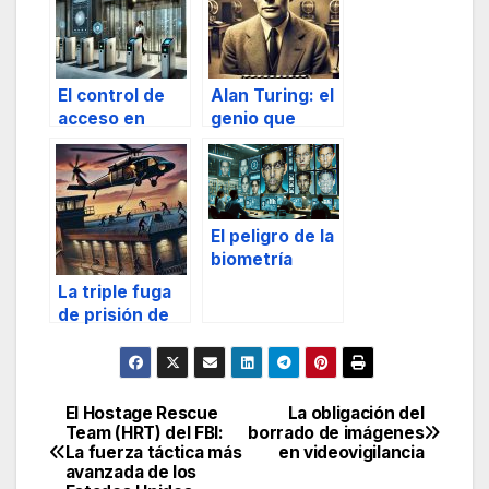
El control de
Alan Turing: el
acceso en
genio que
edificios
ganó una
guerra
El peligro de la
biometría
facial en la
La triple fuga
detección de
de prisión de
conductas
Pascal Payet
criminales
El Hostage Rescue
La obligación del
Navegación
Team (HRT) del FBI:
borrado de imágenes
La fuerza táctica más
en videovigilancia
de
avanzada de los