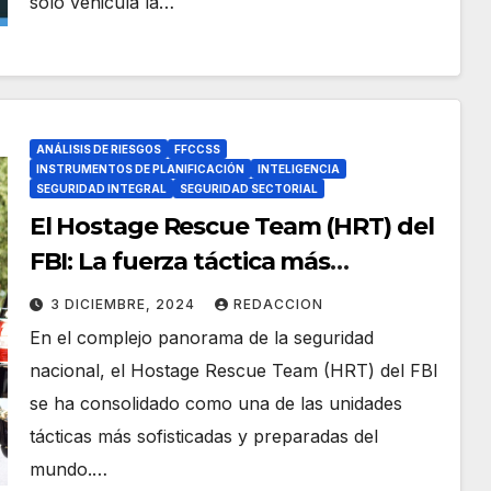
solo vehicula la…
ANÁLISIS DE RIESGOS
FFCCSS
INSTRUMENTOS DE PLANIFICACIÓN
INTELIGENCIA
SEGURIDAD INTEGRAL
SEGURIDAD SECTORIAL
El Hostage Rescue Team (HRT) del
FBI: La fuerza táctica más
avanzada de los Estados Unidos
3 DICIEMBRE, 2024
REDACCION
En el complejo panorama de la seguridad
nacional, el Hostage Rescue Team (HRT) del FBI
se ha consolidado como una de las unidades
tácticas más sofisticadas y preparadas del
mundo.…