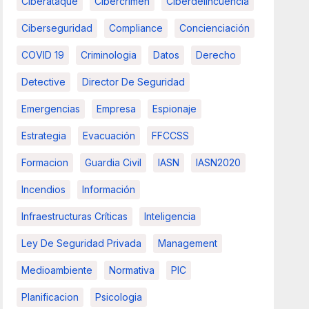
Ciberataque
Cibercrimen
Ciberdelincuencia
Ciberseguridad
Compliance
Concienciación
COVID 19
Criminologia
Datos
Derecho
Detective
Director De Seguridad
Emergencias
Empresa
Espionaje
Estrategia
Evacuación
FFCCSS
Formacion
Guardia Civil
IASN
IASN2020
Incendios
Información
Infraestructuras Críticas
Inteligencia
Ley De Seguridad Privada
Management
Medioambiente
Normativa
PIC
Planificacion
Psicologia