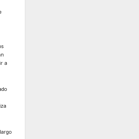
e
os
an
ir a
ado
iza
largo