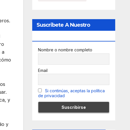
eros.
Suscribete A Nuestro
l
Newsletter
ro
Nombre o nombre completo
a a
 cómo
Email
cos
Si continúas, aceptas la política
ar.
de privacidad
ca, y
io y