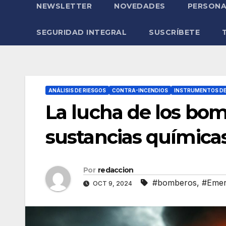
NEWSLETTER
NOVEDADES
PERSONA
SEGURIDAD INTEGRAL
SUSCRÍBETE
ANÁLISIS DE RIESGOS
CONTRA-INCENDIOS
INSTRUMENTOS DE
La lucha de los bom
sustancias químicas
Por
redaccion
#bomberos
,
#Emer
OCT 9, 2024