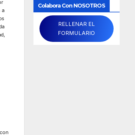
or
Colabora Con NOSOTROS
 a
os
RELLENAR EL
da
FORMULARIO
ad,
 con