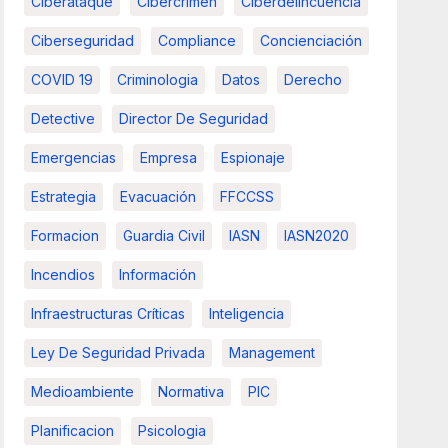
Ciberataque
Cibercrimen
Ciberdelincuencia
Ciberseguridad
Compliance
Concienciación
COVID 19
Criminologia
Datos
Derecho
Detective
Director De Seguridad
Emergencias
Empresa
Espionaje
Estrategia
Evacuación
FFCCSS
Formacion
Guardia Civil
IASN
IASN2020
Incendios
Información
Infraestructuras Críticas
Inteligencia
Ley De Seguridad Privada
Management
Medioambiente
Normativa
PIC
Planificacion
Psicologia