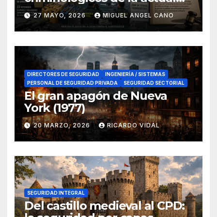
lucha contra el narcotráfico
27 MAYO, 2026
MIGUEL ANGEL CANO
en el sur de España
DIRECTORES DE SEGURIDAD
INGENIERÍA / SISTEMAS
PERSONAL DE SEGURIDAD PRIVADA
SEGURIDAD SECTORIAL
El gran apagón de Nueva
York (1977)
20 MARZO, 2026
RICARDO VIDAL
SEGURIDAD INTEGRAL
Del castillo medieval al CPD: