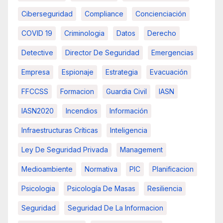
Ciberseguridad
Compliance
Concienciación
COVID 19
Criminologia
Datos
Derecho
Detective
Director De Seguridad
Emergencias
Empresa
Espionaje
Estrategia
Evacuación
FFCCSS
Formacion
Guardia Civil
IASN
IASN2020
Incendios
Información
Infraestructuras Críticas
Inteligencia
Ley De Seguridad Privada
Management
Medioambiente
Normativa
PIC
Planificacion
Psicologia
Psicología De Masas
Resiliencia
Seguridad
Seguridad De La Informacion