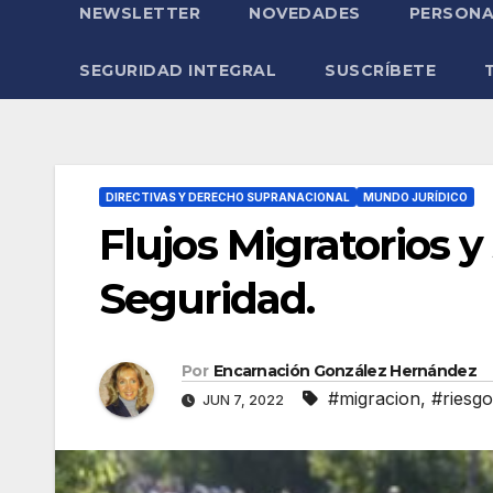
NEWSLETTER
NOVEDADES
PERSONA
SEGURIDAD INTEGRAL
SUSCRÍBETE
DIRECTIVAS Y DERECHO SUPRANACIONAL
MUNDO JURÍDICO
Flujos Migratorios y
Seguridad.
Por
Encarnación González Hernández
#migracion
,
#riesgo
JUN 7, 2022