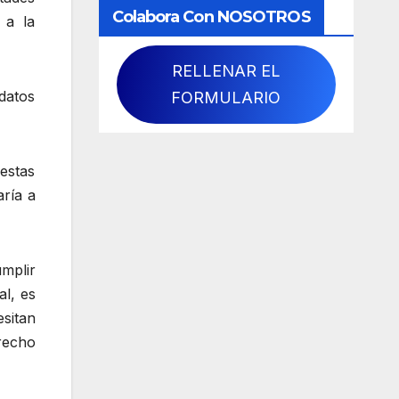
Colabora Con NOSOTROS
 a la
RELLENAR EL
 datos
FORMULARIO
estas
aría a
mplir
l, es
sitan
erecho