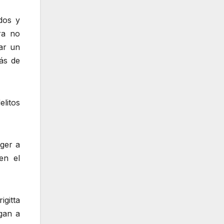
dos y
ra no
ar un
más de
elitos
oger a
en el
igitta
gan a