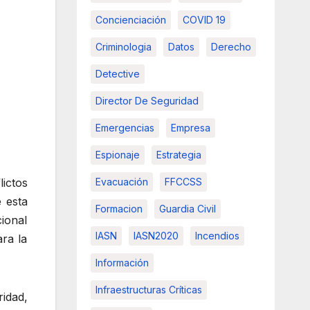
Concienciación
COVID 19
Criminologia
Datos
Derecho
Detective
Director De Seguridad
Emergencias
Empresa
Espionaje
Estrategia
ictos
Evacuación
FFCCSS
e esta
Formacion
Guardia Civil
ional
IASN
IASN2020
Incendios
ra la
Información
Infraestructuras Críticas
idad,