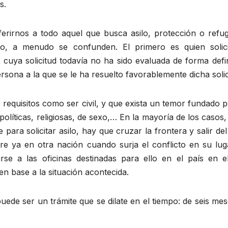
s.
ferirnos a todo aquel que busca asilo, protección o refug
ado, a menudo se confunden. El primero es quien solici
cuya solicitud todavía no ha sido evaluada de forma defin
rsona a la que se le ha resuelto favorablemente dicha solic
de requisitos como ser civil, y que exista un temor fundado 
olíticas, religiosas, de sexo,… En la mayoría de los casos,
ara solicitar asilo, hay que cruzar la frontera y salir del
e ya en otra nación cuando surja el conflicto en su lug
rse a las oficinas destinadas para ello en el país en e
en base a la situación acontecida.
 puede ser un trámite que se dilate en el tiempo: de seis me