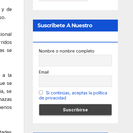
 y de
so.
Suscribete A Nuestro
cional
Newsletter
ridos
as se
Nombre o nombre completo
Email
 a la
que se
ia, se
Si continúas, aceptas la política
de privacidad
nazas
menos
tades