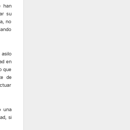
e han
ar su
a, no
dando
 asilo
ad en
so que
te de
ctuar
o una
ad, si