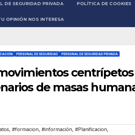
L DE SEGURIDAD PRIVADA
POLÍTICA DE COOKIES
TU OPINIÓN NOS INTERESA
ICACIÓN
PERSONAL DE SEGURIDAD
PERSONAL DE SEGURIDAD PRIVADA
ovimientos centrípetos
enarios de masas human
atos
,
#formacion
,
#información
,
#Planificacion
,