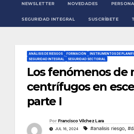
NEWSLETTER
NOVEDADES
PERSONA
SEGURIDAD INTEGRAL
SUSCRÍBETE
ANÁLISIS DE RIESGOS
FORMACIÓN
INSTRUMENTOS DE PLANIF
SEGURIDAD INTEGRAL
SEGURIDAD SECTORIAL
Los fenómenos de m
centrífugos en esc
parte I
Por
Francisco Vílchez Lara
#analisis riesgo
,
#d
JUL 16, 2024