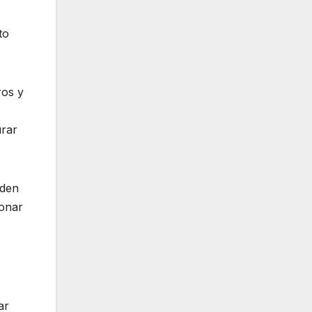
to
ros y
urar
eden
ionar
ar