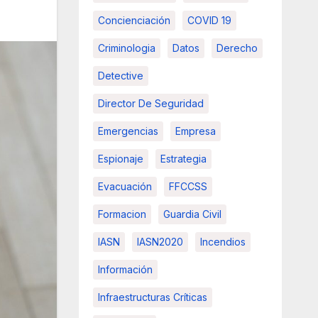
Concienciación
COVID 19
Criminologia
Datos
Derecho
Detective
Director De Seguridad
Emergencias
Empresa
Espionaje
Estrategia
Evacuación
FFCCSS
Formacion
Guardia Civil
IASN
IASN2020
Incendios
Información
Infraestructuras Críticas