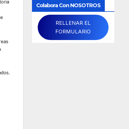
toria
Colabora Con NOSOTROS
ue
RELLENAR EL
FORMULARIO
reas
e
ados.