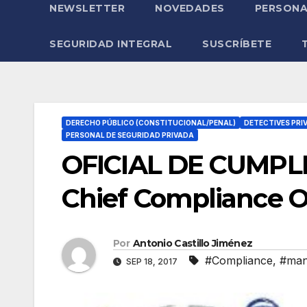
NEWSLETTER
NOVEDADES
PERSONA
SEGURIDAD INTEGRAL
SUSCRÍBETE
DERECHO PÚBLICO (CONSTITUCIONAL/PENAL)
DETECTIVES PRI
PERSONAL DE SEGURIDAD PRIVADA
OFICIAL DE CUMPL
Chief Compliance Of
Por
Antonio Castillo Jiménez
#Compliance
,
#man
SEP 18, 2017