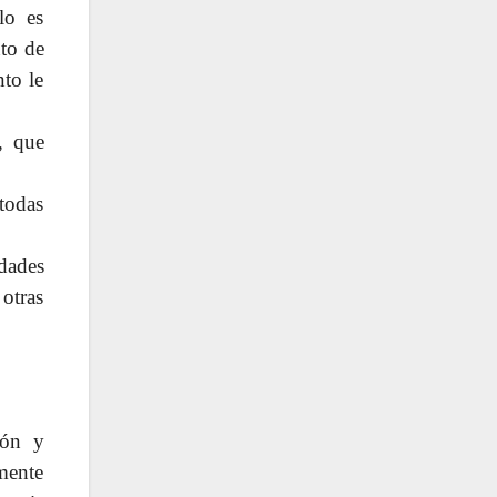
lo es
to de
to le
, que
 todas
dades
otras
ión y
lmente