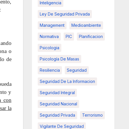
ento,
Inteligencia
:
Ley De Seguridad Privada
Management
Medioambiente
Normativa
PIC
Planificacion
uando
Psicologia
ona o
lo de
Psicología De Masas
Resiliencia
Seguridad
Seguridad De La Informacion
pueda
ento y
Seguridad Integral
a con
Seguridad Nacional
ar la
Seguridad Privada
Terrorismo
Vigilante De Seguridad