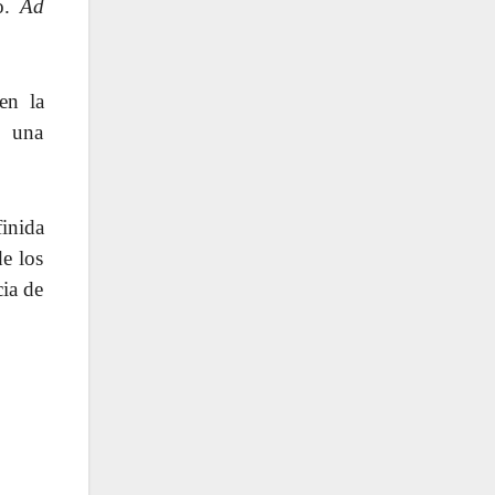
to.
Ad
en la
a una
finida
de los
cia de