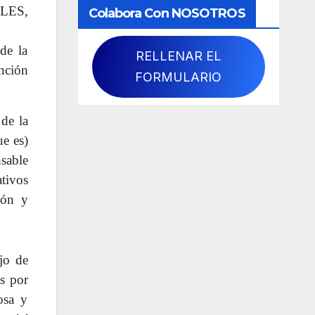
LES,
Colabora Con NOSOTROS
de la
RELLENAR EL
nción
FORMULARIO
de la
ue es)
sable
ativos
ión y
jo de
as por
osa y