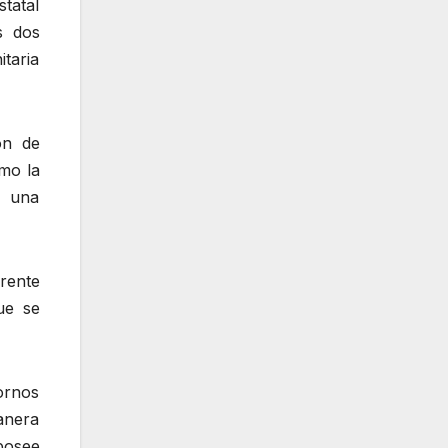
statal
s dos
itaria
ón de
smo la
a una
frente
ue se
ornos
anera
posee