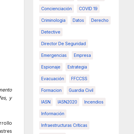
Concienciación
COVID 19
Criminologia
Datos
Derecho
Detective
Director De Seguridad
Emergencias
Empresa
Espionaje
Estrategia
Evacuación
FFCCSS
umento
Formacion
Guardia Civil
es, y
IASN
IASN2020
Incendios
Información
rollo
Infraestructuras Críticas
stres