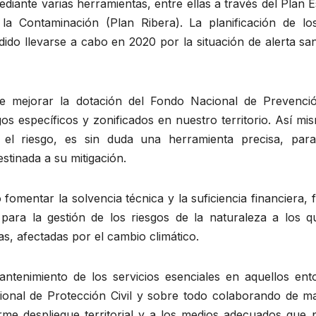
diante varias herramientas, entre ellas a través del Plan E
la Contaminación (Plan Ribera). La planificación de lo
do llevarse a cabo en 2020 por la situación de alerta san
nde mejorar la dotación del Fondo Nacional de Prevenci
gos específicos y zonificados en nuestro territorio. Así mi
 el riesgo, es sin duda una herramienta precisa, par
estinada a su mitigación.
fomentar la solvencia técnica y la suficiencia financiera, 
para la gestión de los riesgos de la naturaleza a los q
s, afectadas por el cambio climático.
mantenimiento de los servicios esenciales en aquellos ent
ional de Protección Civil y sobre todo colaborando de m
orme despliegue territorial y a los medios adecuados que 