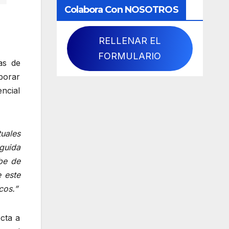
Colabora Con NOSOTROS
RELLENAR EL
FORMULARIO
as de
borar
encial
tuales
eguida
be de
e este
cos.”
cta a