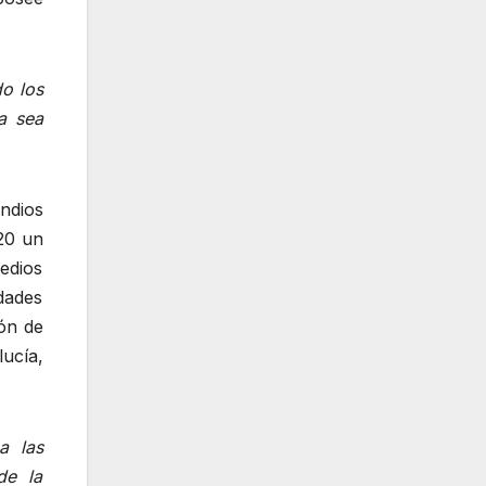
do los
a sea
ndios
20 un
medios
dades
ión de
ucía,
a las
de la