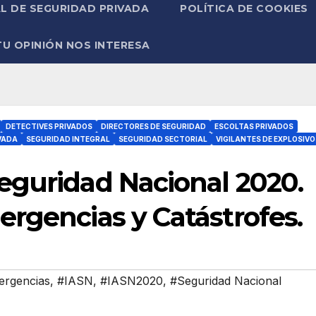
L DE SEGURIDAD PRIVADA
POLÍTICA DE COOKIES
TU OPINIÓN NOS INTERESA
DETECTIVES PRIVADOS
DIRECTORES DE SEGURIDAD
ESCOLTAS PRIVADOS
VADA
SEGURIDAD INTEGRAL
SEGURIDAD SECTORIAL
VIGILANTES DE EXPLOSIVO
eguridad Nacional 2020.
rgencias y Catástrofes.
rgencias
,
#IASN
,
#IASN2020
,
#Seguridad Nacional