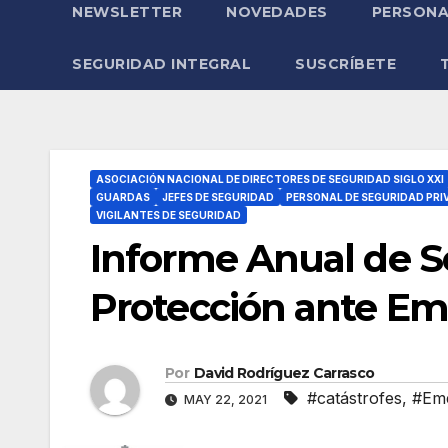
NEWSLETTER
NOVEDADES
PERSONA
SEGURIDAD INTEGRAL
SUSCRÍBETE
ASOCIACIÓN NACIONAL DE DIRECTORES DE SEGURIDAD SIGLO XXI
GUARDAS
JEFES DE SEGURIDAD
PERSONAL DE SEGURIDAD PRI
VIGILANTES DE SEGURIDAD
Informe Anual de S
Protección ante Eme
Por
David Rodríguez Carrasco
#catástrofes
,
#Eme
MAY 22, 2021