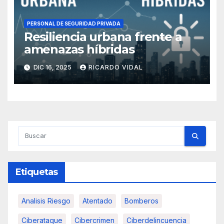
PERSONAL DE SEGURIDAD PRIVADA
Resiliencia urbana frente a
amenazas híbridas
DIC 16, 2025
RICARDO VIDAL
Etiquetas
Analisis Riesgo
Atentado
Bomberos
Ciberataque
Cibercrimen
Ciberdelincuencia