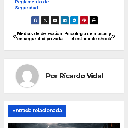
Seguridad
Reglamento de
Privada.
Seguridad
Privada
Medios de detección
Psicología de masas y
Navegación
en seguridad privada
el estado de shock
de
entradas
Por
Ricardo Vidal
Entrada relacionada