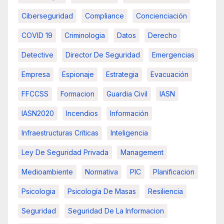
Ciberseguridad
Compliance
Concienciación
COVID 19
Criminologia
Datos
Derecho
Detective
Director De Seguridad
Emergencias
Empresa
Espionaje
Estrategia
Evacuación
FFCCSS
Formacion
Guardia Civil
IASN
IASN2020
Incendios
Información
Infraestructuras Críticas
Inteligencia
Ley De Seguridad Privada
Management
Medioambiente
Normativa
PIC
Planificacion
Psicologia
Psicología De Masas
Resiliencia
Seguridad
Seguridad De La Informacion