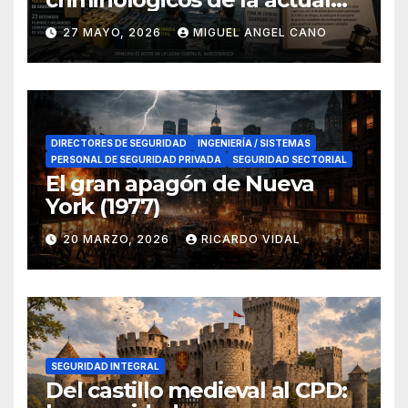
lucha contra el narcotráfico
27 MAYO, 2026
MIGUEL ANGEL CANO
en el sur de España
DIRECTORES DE SEGURIDAD
INGENIERÍA / SISTEMAS
PERSONAL DE SEGURIDAD PRIVADA
SEGURIDAD SECTORIAL
El gran apagón de Nueva
York (1977)
20 MARZO, 2026
RICARDO VIDAL
SEGURIDAD INTEGRAL
Del castillo medieval al CPD: