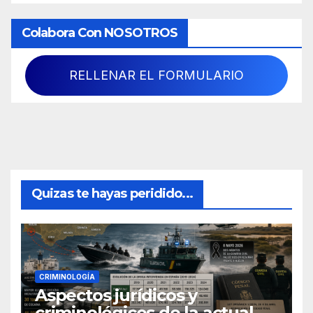
Colabora Con NOSOTROS
RELLENAR EL FORMULARIO
Quizas te hayas peridido...
CRIMINOLOGÍA
Aspectos jurídicos y
criminológicos de la actual