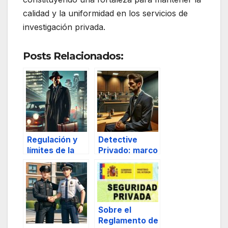
calidad y la uniformidad en los servicios de
investigación privada.
Posts Relacionados:
Regulación y
Detective
límites de la
Privado: marco
Investigación
legal, ética
Privada en la
profesional y
Ley 5/2014, de
aplicación
Seguridad
judicial
Privada, parte
Sobre el
II
Reglamento de