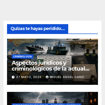
Quizas te hayas peridido...
CRIMINOLOGÍA
Aspectos jurídicos y
criminológicos de la actual
lucha contra el narcotráfico
27 MAYO, 2026
MIGUEL ANGEL CANO
en el sur de España