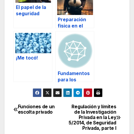
El papel de la
seguridad
Preparación
privada en la
física en el
lucha contra el
ámbito de la
yihadismo.
seguridad
profesional
¡Me tocó!
Fundamentos
para los
sistemas de
gestión de
emergencias, y
II.
Funciones de un
Regulación y límites
Navegación
escolta privado
de la Investigación
Privada en la Ley
de
5/2014, de Seguridad
Privada, parte I