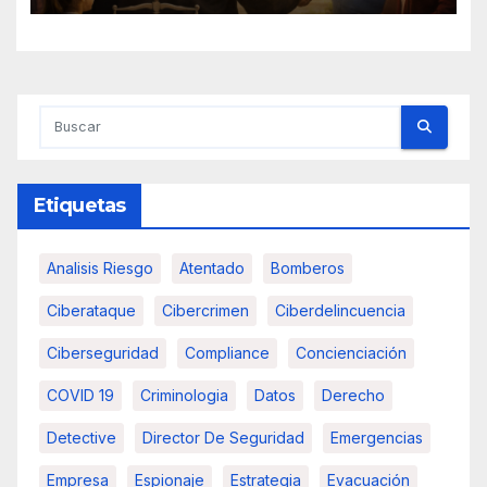
Etiquetas
Analisis Riesgo
Atentado
Bomberos
Ciberataque
Cibercrimen
Ciberdelincuencia
Ciberseguridad
Compliance
Concienciación
COVID 19
Criminologia
Datos
Derecho
Detective
Director De Seguridad
Emergencias
Empresa
Espionaje
Estrategia
Evacuación