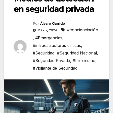
en seguridad privada
Por
Álvaro Garrido
#concienciación
MAY 7, 2024
,
#Emergencias
,
#infraestructuras críticas
,
#Seguridad
,
#Seguridad Nacional
,
#Seguridad Privada
,
#terrorismo
,
#Vigilante de Seguridad