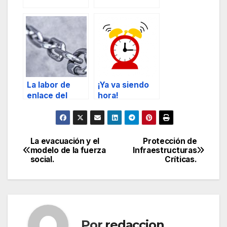
colaboración
Seguridad
entre la
Privada.
seguridad
pública y la
seguridad
privada.
La labor de
¡Ya va siendo
enlace del
hora!
director de
seguridad.
La evacuación y el
Protección de
Navegación
modelo de la fuerza
Infraestructuras
social.
Críticas.
de
entradas
Por
redaccion