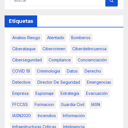
Etiquetas
Analisis Riesgo
Atentado
Bomberos
Ciberataque
Cibercrimen
Ciberdelincuencia
Ciberseguridad
Compliance
Concienciación
COVID 19
Criminologia
Datos
Derecho
Detective
Director De Seguridad
Emergencias
Empresa
Espionaje
Estrategia
Evacuación
FFCCSS
Formacion
Guardia Civil
IASN
IASN2020
Incendios
Información
Infraestructuras Críticas
Inteligencia