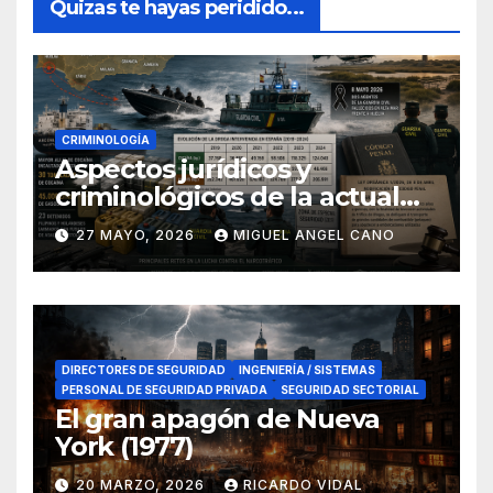
Quizas te hayas peridido...
CRIMINOLOGÍA
Aspectos jurídicos y
criminológicos de la actual
lucha contra el narcotráfico
27 MAYO, 2026
MIGUEL ANGEL CANO
en el sur de España
DIRECTORES DE SEGURIDAD
INGENIERÍA / SISTEMAS
PERSONAL DE SEGURIDAD PRIVADA
SEGURIDAD SECTORIAL
El gran apagón de Nueva
York (1977)
20 MARZO, 2026
RICARDO VIDAL