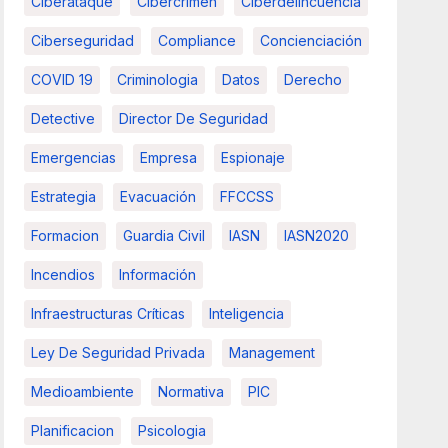
Ciberataque
Cibercrimen
Ciberdelincuencia
Ciberseguridad
Compliance
Concienciación
COVID 19
Criminologia
Datos
Derecho
Detective
Director De Seguridad
Emergencias
Empresa
Espionaje
Estrategia
Evacuación
FFCCSS
Formacion
Guardia Civil
IASN
IASN2020
Incendios
Información
Infraestructuras Críticas
Inteligencia
Ley De Seguridad Privada
Management
Medioambiente
Normativa
PIC
Planificacion
Psicologia