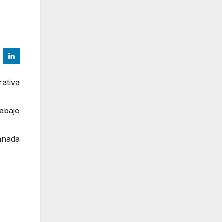
rativa
rabajo
anada