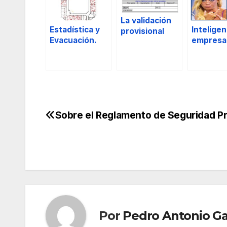
La validación
Estadística y
Inteligen
provisional
Evacuación.
empresar
como una de
las funciones
del Director de
Seguridad y
Jefes de
Seguridad.
Sobre el Reglamento de Seguridad Pr
Navegación
de
entradas
Por
Pedro Antonio Ga