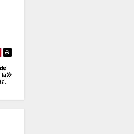
 de
 la
da.