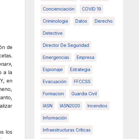
Concienciación
COVID 19
Criminologia
Datos
Derecho
Detective
Director De Seguridad
ión de
cetas.
Emergencias
Empresa
onar»
,
Espionaje
Estrategia
 a la
 Y, en
Evacuación
FFCCSS
meno,
Formacion
Guardia Civil
tanto,
lizar
IASN
IASN2020
Incendios
Información
Infraestructuras Críticas
s los