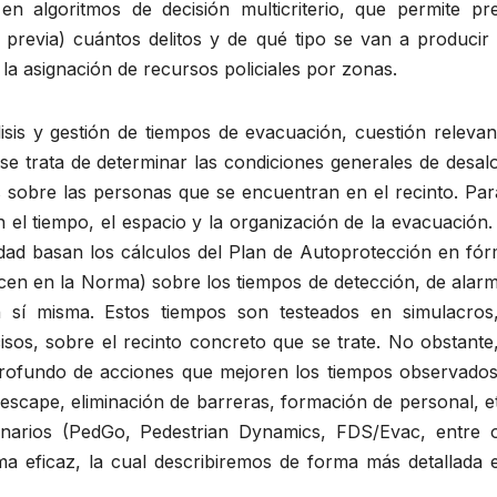
n algoritmos de decisión multicriterio, que permite pre
 previa) cuántos delitos y de qué tipo se van a producir 
 la asignación de recursos policiales por zonas.
lisis y gestión de tiempos de evacuación, cuestión releva
e trata de determinar las condiciones generales de desalo
s sobre las personas que se encuentran en el recinto. Par
n el tiempo, el espacio y la organización de la evacuación
ridad basan los cálculos del Plan de Autoprotección en fó
en en la Norma) sobre los tiempos de detección, de alarm
n sí misma. Estos tiempos son testeados en simulacros
sos, sobre el recinto concreto que se trate. No obstante,
rofundo de acciones que mejoren los tiempos observados
escape, eliminación de barreras, formación de personal, e
enarios (PedGo, Pedestrian Dynamics, FDS/Evac, entre o
a eficaz, la cual describiremos de forma más detallada 