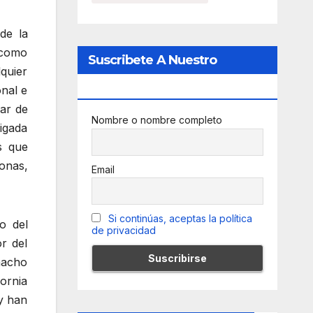
de la
 como
Suscribete A Nuestro
quier
Newsletter
onal e
nar de
Nombre o nombre completo
igada
s que
onas,
Email
Si continúas, aceptas la política
o del
de privacidad
or del
macho
fornia
 y han