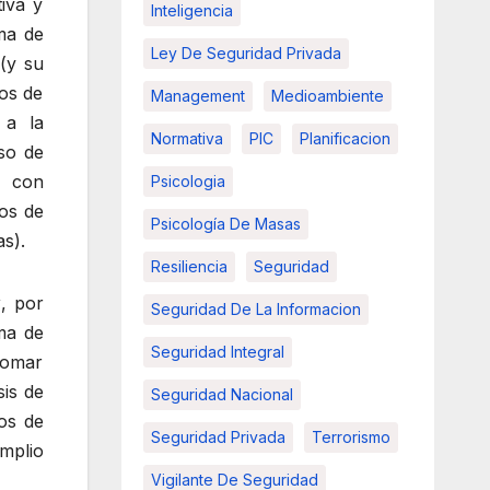
iva y
Inteligencia
oma de
Ley De Seguridad Privada
(y su
dos de
Management
Medioambiente
 a la
Normativa
PIC
Planificacion
so de
, con
Psicologia
os de
Psicología De Masas
as).
Resiliencia
Seguridad
y
, por
Seguridad De La Informacion
ma de
Seguridad Integral
tomar
sis de
Seguridad Nacional
pos de
Seguridad Privada
Terrorismo
mplio
Vigilante De Seguridad