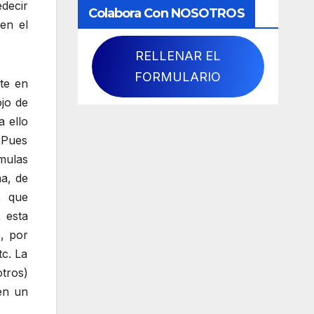
decir
Colabora Con NOSOTROS
en el
RELLENAR EL
FORMULARIO
nte en
jo de
a ello
. Pues
rmulas
a, de
, que
 esta
, por
tc. La
tros)
en un