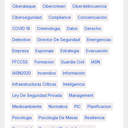
Ciberataque
Cibercrimen
Ciberdelincuencia
Ciberseguridad
Compliance
Concienciación
COVID 19
Criminologia
Datos
Derecho
Detective
Director De Seguridad
Emergencias
Empresa
Espionaje
Estrategia
Evacuación
FFCCSS
Formacion
Guardia Civil
IASN
IASN2020
Incendios
Información
Infraestructuras Críticas
Inteligencia
Ley De Seguridad Privada
Management
Medioambiente
Normativa
PIC
Planificacion
Psicologia
Psicología De Masas
Resiliencia