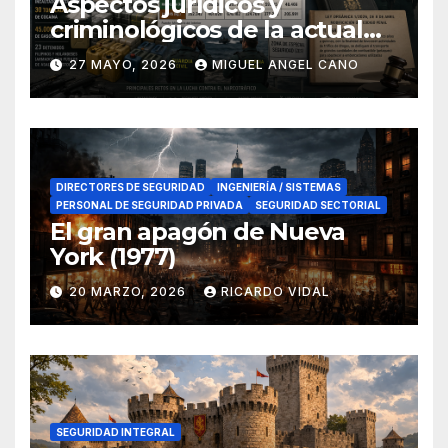
Aspectos jurídicos y
criminológicos de la actual
lucha contra el narcotráfico
27 MAYO, 2026
MIGUEL ANGEL CANO
en el sur de España
DIRECTORES DE SEGURIDAD
INGENIERÍA / SISTEMAS
PERSONAL DE SEGURIDAD PRIVADA
SEGURIDAD SECTORIAL
El gran apagón de Nueva
York (1977)
20 MARZO, 2026
RICARDO VIDAL
SEGURIDAD INTEGRAL