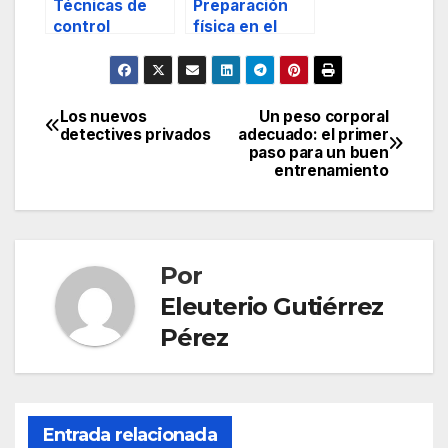
Técnicas de
Preparación
control
física en el
emocional
ámbito de la
aplicadas a la
seguridad
seguridad
profesional
privada
Los nuevos
Un peso corporal
Navegación
detectives privados
adecuado: el primer
paso para un buen
de
entrenamiento
entradas
Por
Eleuterio Gutiérrez
Pérez
Entrada relacionada