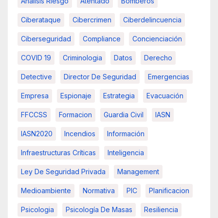
Analisis Riesgo
Atentado
Bomberos
Ciberataque
Cibercrimen
Ciberdelincuencia
Ciberseguridad
Compliance
Concienciación
COVID 19
Criminologia
Datos
Derecho
Detective
Director De Seguridad
Emergencias
Empresa
Espionaje
Estrategia
Evacuación
FFCCSS
Formacion
Guardia Civil
IASN
IASN2020
Incendios
Información
Infraestructuras Críticas
Inteligencia
Ley De Seguridad Privada
Management
Medioambiente
Normativa
PIC
Planificacion
Psicologia
Psicología De Masas
Resiliencia