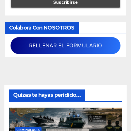
Colabora Con NOSOTROS
RELLENAR EL FORMULARIO
Quizas te hayas peridido...
CRIMINOLOGÍA