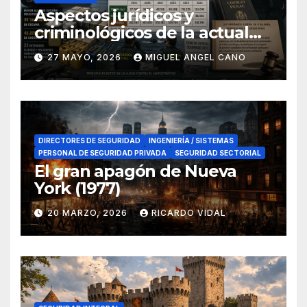
Aspectos jurídicos y
criminológicos de la actual
lucha contra el narcotráfico
27 MAYO, 2026
MIGUEL ANGEL CANO
en el sur de España
DIRECTORES DE SEGURIDAD
INGENIERÍA / SISTEMAS
PERSONAL DE SEGURIDAD PRIVADA
SEGURIDAD SECTORIAL
El gran apagón de Nueva
York (1977)
20 MARZO, 2026
RICARDO VIDAL