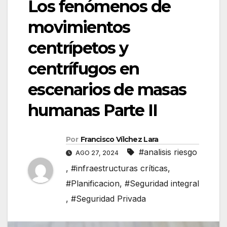
Los fenómenos de
movimientos
centrípetos y
centrífugos en
escenarios de masas
humanas Parte II
Por
Francisco Vílchez Lara
#analisis riesgo
AGO 27, 2024
,
#infraestructuras críticas
,
#Planificacion
,
#Seguridad integral
,
#Seguridad Privada