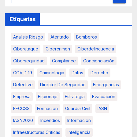
Etiquetas
Analisis Riesgo
Atentado
Bomberos
Ciberataque
Cibercrimen
Ciberdelincuencia
Ciberseguridad
Compliance
Concienciación
COVID 19
Criminologia
Datos
Derecho
Detective
Director De Seguridad
Emergencias
Empresa
Espionaje
Estrategia
Evacuación
FFCCSS
Formacion
Guardia Civil
IASN
IASN2020
Incendios
Información
Infraestructuras Críticas
Inteligencia