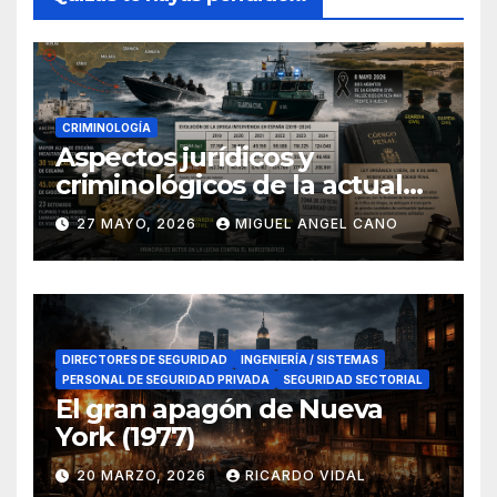
CRIMINOLOGÍA
Aspectos jurídicos y
criminológicos de la actual
lucha contra el narcotráfico
27 MAYO, 2026
MIGUEL ANGEL CANO
en el sur de España
DIRECTORES DE SEGURIDAD
INGENIERÍA / SISTEMAS
PERSONAL DE SEGURIDAD PRIVADA
SEGURIDAD SECTORIAL
El gran apagón de Nueva
York (1977)
20 MARZO, 2026
RICARDO VIDAL