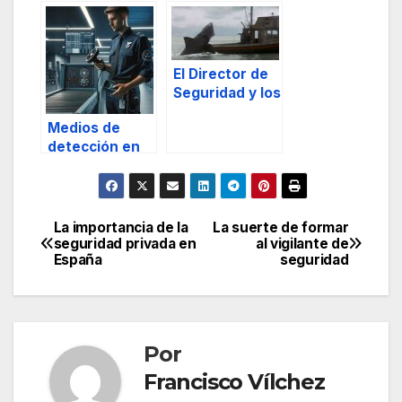
seguridad
movimientos
electrónica
centrípetos y
centrífugos en
escenarios de
El Director de
masas
Seguridad y los
humanas parte
tiburones:
I
Medios de
gestión de
detección en
riesgos.
seguridad
privada
La importancia de la
La suerte de formar
Navegación
seguridad privada en
al vigilante de
España
seguridad
de
entradas
Por
Francisco Vílchez