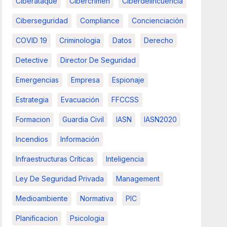
Ciberataque
Cibercrimen
Ciberdelincuencia
Ciberseguridad
Compliance
Concienciación
COVID 19
Criminologia
Datos
Derecho
Detective
Director De Seguridad
Emergencias
Empresa
Espionaje
Estrategia
Evacuación
FFCCSS
Formacion
Guardia Civil
IASN
IASN2020
Incendios
Información
Infraestructuras Críticas
Inteligencia
Ley De Seguridad Privada
Management
Medioambiente
Normativa
PIC
Planificacion
Psicologia