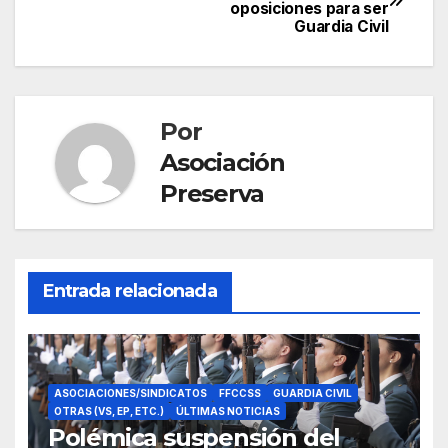
oposiciones para ser
de
Guardia Civil
entradas
Por
Asociación
Preserva
Entrada relacionada
ASOCIACIONES/SINDICATOS
FFCCSS
GUARDIA CIVIL
OTRAS (VS, EP, ETC.)
ÚLTIMAS NOTICIAS
Polémica suspensión del