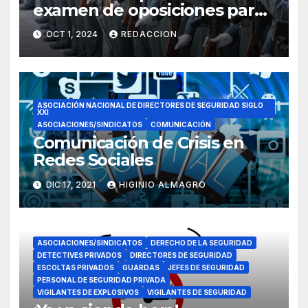
examen de oposiciones para
ser Guardia Civil
OCT 1, 2024
REDACCION
ASOCIACIÓN NACIONAL DE DIRECTORES DE SEGURIDAD SIGLO
XXI
ASOCIACIONES/SINDICATOS
COMUNICACIÓN
Comunicación de Crisis en
Redes Sociales
DIC 17, 2021
HIGINIO ALMAGRO
ASOCIACIONES/SINDICATOS
DERECHO DE LA SEGURIDAD
DETECTIVES PRIVADOS
DIRECTORES DE SEGURIDAD
ESCOLTAS PRIVADOS
GUARDAS
JEFES DE SEGURIDAD
PERSONAL DE SEGURIDAD PRIVADA
VIGILANTES DE EXPLOSIVOS
VIGILANTES DE SEGURIDAD