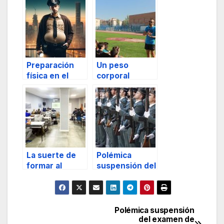
Preparación
Un peso
física en el
corporal
ámbito de la
adecuado: el
seguridad
primer paso
profesional
para un buen
entrenamiento
La suerte de
Polémica
formar al
suspensión del
vigilante de
examen de
seguridad
oposiciones
para ser
Guardia Civil
Polémica suspensión
Navegación
del examen de