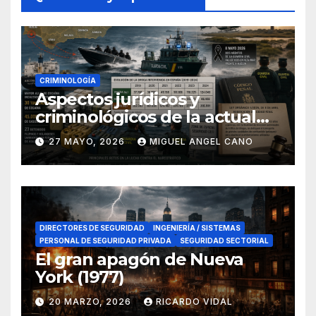
CRIMINOLOGÍA
Aspectos jurídicos y
criminológicos de la actual
lucha contra el narcotráfico
27 MAYO, 2026
MIGUEL ANGEL CANO
en el sur de España
DIRECTORES DE SEGURIDAD
INGENIERÍA / SISTEMAS
PERSONAL DE SEGURIDAD PRIVADA
SEGURIDAD SECTORIAL
El gran apagón de Nueva
York (1977)
20 MARZO, 2026
RICARDO VIDAL