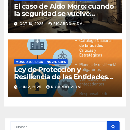
El caso de Aldo Moro: cuando
la seguridad se vuelve
imposible
OCT 10, 2025
RICARDO VIDAL
MUNDO JURÍDICO
NOVEDADES
Ley de Protección y
Resiliencia de las Entidades
Críticas
JUN 2, 2025
RICARDO VIDAL