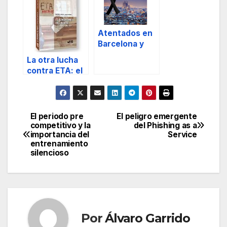
seguridad.
olvidado de la
historia del
terrorismo de
ETA.
Atentados en
Barcelona y
Cambrils.
La otra lucha
contra ETA: el
síndrome del
norte
El periodo pre
El peligro emergente
Navegación
competitivo y la
del Phishing as a
importancia del
Service
de
entrenamiento
silencioso
entradas
Por
Álvaro Garrido