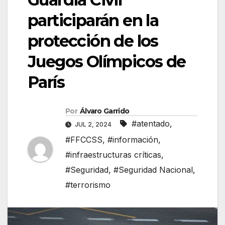
participarán en la
protección de los
Juegos Olímpicos de
París
Por
Álvaro Garrido
#atentado
,
JUL 2, 2024
#FFCCSS
,
#información
,
#infraestructuras críticas
,
#Seguridad
,
#Seguridad Nacional
,
#terrorismo