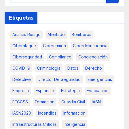
Etiquetas
Analisis Riesgo
Atentado
Bomberos
Ciberataque
Cibercrimen
Ciberdelincuencia
Ciberseguridad
Compliance
Concienciación
COVID 19
Criminologia
Datos
Derecho
Detective
Director De Seguridad
Emergencias
Empresa
Espionaje
Estrategia
Evacuación
FFCCSS
Formacion
Guardia Civil
IASN
IASN2020
Incendios
Información
Infraestructuras Críticas
Inteligencia