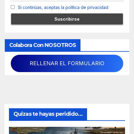
Si continúas, aceptas la política de privacidad
Colabora Con NOSOTROS
RELLENAR EL FORMULARIO
Quizas te hayas peridido...