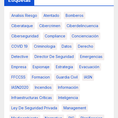
Etiquetas
Analisis Riesgo
Atentado
Bomberos
Ciberataque
Cibercrimen
Ciberdelincuencia
Ciberseguridad
Compliance
Concienciación
COVID 19
Criminologia
Datos
Derecho
Detective
Director De Seguridad
Emergencias
Empresa
Espionaje
Estrategia
Evacuación
FFCCSS
Formacion
Guardia Civil
IASN
IASN2020
Incendios
Información
Infraestructuras Críticas
Inteligencia
Ley De Seguridad Privada
Management