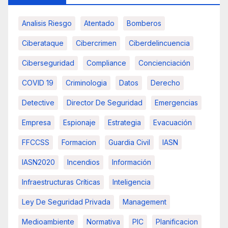
Analisis Riesgo
Atentado
Bomberos
Ciberataque
Cibercrimen
Ciberdelincuencia
Ciberseguridad
Compliance
Concienciación
COVID 19
Criminologia
Datos
Derecho
Detective
Director De Seguridad
Emergencias
Empresa
Espionaje
Estrategia
Evacuación
FFCCSS
Formacion
Guardia Civil
IASN
IASN2020
Incendios
Información
Infraestructuras Críticas
Inteligencia
Ley De Seguridad Privada
Management
Medioambiente
Normativa
PIC
Planificacion