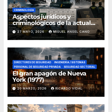
CRIMINOLOGÍA
Aspectos jurídicos y
criminológicos de la actual
lucha contra el narcotráfico
27 MAYO, 2026
MIGUEL ANGEL CANO
en el sur de España
DIRECTORES DE SEGURIDAD
INGENIERÍA / SISTEMAS
PERSONAL DE SEGURIDAD PRIVADA
SEGURIDAD SECTORIAL
El gran apagón de Nueva
York (1977)
20 MARZO, 2026
RICARDO VIDAL