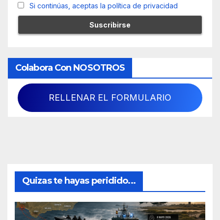
Si continúas, aceptas la política de privacidad
Colabora Con NOSOTROS
RELLENAR EL FORMULARIO
Quizas te hayas peridido...