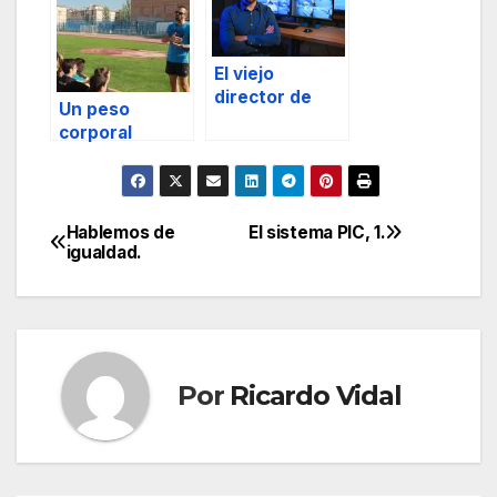
profesional
El viejo
director de
Un peso
seguridad
corporal
adecuado: el
primer paso
para un buen
entrenamiento
Hablemos de
El sistema PIC, 1.
Navegación
igualdad.
de
entradas
Por
Ricardo Vidal