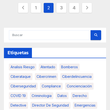
Paginación
1
2
3
4
de
entradas
Etiquetas
Analisis Riesgo
Atentado
Bomberos
Ciberataque
Cibercrimen
Ciberdelincuencia
Ciberseguridad
Compliance
Concienciación
COVID 19
Criminologia
Datos
Derecho
Detective
Director De Seguridad
Emergencias