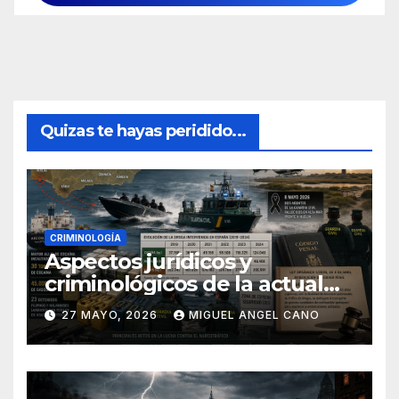
Quizas te hayas peridido...
CRIMINOLOGÍA
Aspectos jurídicos y
criminológicos de la actual
lucha contra el narcotráfico
27 MAYO, 2026
MIGUEL ANGEL CANO
en el sur de España