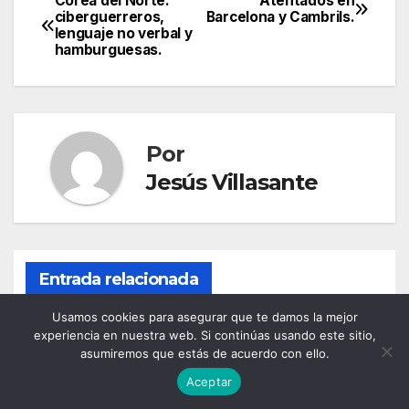
Corea del Norte:
Atentados en
Navegación
ciberguerreros,
Barcelona y Cambrils.
lenguaje no verbal y
de
hamburguesas.
entradas
Por
Jesús Villasante
Entrada relacionada
Usamos cookies para asegurar que te damos la mejor
experiencia en nuestra web. Si continúas usando este sitio,
asumiremos que estás de acuerdo con ello.
DIRECTORES DE SEGURIDAD
INGENIERÍA / SISTEMAS
Aceptar
PERSONAL DE SEGURIDAD PRIVADA
SEGURIDAD SECTORIAL