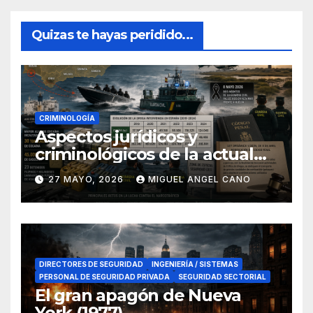
Quizas te hayas peridido...
CRIMINOLOGÍA
Aspectos jurídicos y
criminológicos de la actual
lucha contra el narcotráfico
27 MAYO, 2026
MIGUEL ANGEL CANO
en el sur de España
DIRECTORES DE SEGURIDAD
INGENIERÍA / SISTEMAS
PERSONAL DE SEGURIDAD PRIVADA
SEGURIDAD SECTORIAL
El gran apagón de Nueva
York (1977)