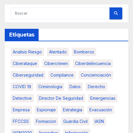
Etiquetas
Analisis Riesgo
Atentado
Bomberos
Ciberataque
Cibercrimen
Ciberdelincuencia
Ciberseguridad
Compliance
Concienciación
COVID 19
Criminologia
Datos
Derecho
Detective
Director De Seguridad
Emergencias
Empresa
Espionaje
Estrategia
Evacuación
FFCCSS
Formacion
Guardia Civil
IASN
IASN2020
Incendios
Información