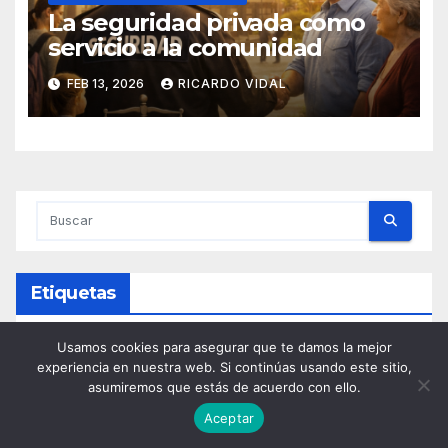
La seguridad privada como
servicio a la comunidad
FEB 13, 2026
RICARDO VIDAL
Etiquetas
Usamos cookies para asegurar que te damos la mejor
Analisis Riesgo
Atentado
Bomberos
experiencia en nuestra web. Si continúas usando este sitio,
asumiremos que estás de acuerdo con ello.
Ciberataque
Cibercrimen
Ciberdelincuencia
Aceptar
Ciberseguridad
Compliance
Concienciación