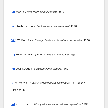
[vi]
Moore y Myerhoff.
Secular Ritual.
1999
[vii]
Anahí Cáceres.
Lectura del arte ceremonial
. 1996.
[viii]
ZF González.
Ritos y rituales en la cultura corporativa
. 1998.
[ix]
Edwards, Wahi y Myers.
The communication age
.
[xi]
Lévi-Strauss.
El pensamiento salvaje.
1962
[x]
M. Mateo.
La nueva organización del trabajo.
Ed Hispano
Europea. 1984
[xi]
ZF González.
Ritos y rituales en la cultura corporativa
. 1998.