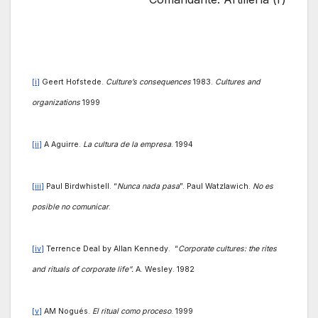
[i]
Geert Hofstede.
Culture’s consequences
1983.
Cultures and
organizations
1999
[ii]
A Aguirre.
La cultura de la empresa
. 1994
[iii]
Paul Birdwhistell. “
Nunca nada pasa
”. Paul Watzlawich.
No es
posible no comunicar
.
[iv]
Terrence Deal by Allan Kennedy. “
Corporate cultures: the rites
and rituals of corporate life”.
A. Wesley. 1982
[v]
AM Nogués.
El ritual como proceso
. 1999