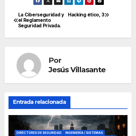
La Ciberseguridad y
Hacking ético, 3
Navegación
el Reglamento
Seguridad Privada.
de
entradas
Por
Jesús Villasante
Entrada relacionada
DIRECTORES DE SEGURIDAD
INGENIERÍA / SISTEMAS