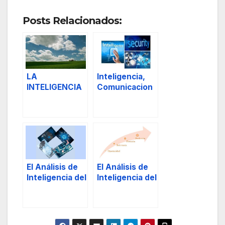
Posts Relacionados:
LA
Inteligencia,
INTELIGENCIA
Comunicacion
QUE
es y Seguridad
NECESITAMOS,
un pie en la
«tierra» y otro
en la «nube»
El Análisis de
El Análisis de
Inteligencia del
Inteligencia del
Responsable
Responsable
de Seguridad,
de Seguridad,
I.
y II.