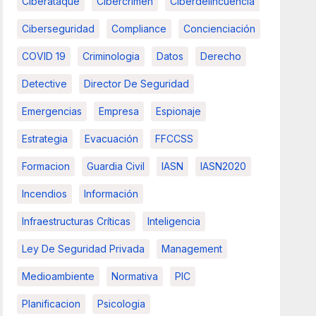
Ciberataque
Cibercrimen
Ciberdelincuencia
Ciberseguridad
Compliance
Concienciación
COVID 19
Criminologia
Datos
Derecho
Detective
Director De Seguridad
Emergencias
Empresa
Espionaje
Estrategia
Evacuación
FFCCSS
Formacion
Guardia Civil
IASN
IASN2020
Incendios
Información
Infraestructuras Críticas
Inteligencia
Ley De Seguridad Privada
Management
Medioambiente
Normativa
PIC
Planificacion
Psicologia