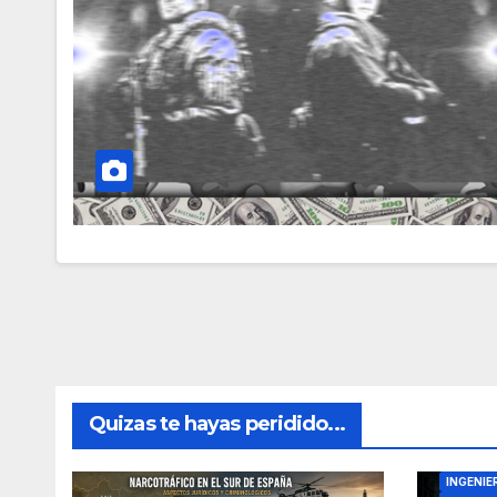
Quizas te hayas peridido...
DIRECTO
INGENIE