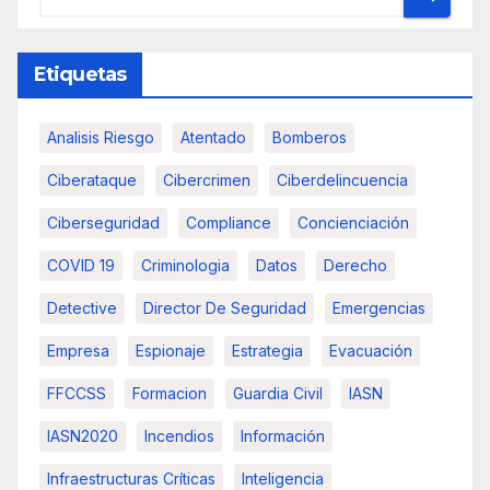
Etiquetas
Analisis Riesgo
Atentado
Bomberos
Ciberataque
Cibercrimen
Ciberdelincuencia
Ciberseguridad
Compliance
Concienciación
COVID 19
Criminologia
Datos
Derecho
Detective
Director De Seguridad
Emergencias
Empresa
Espionaje
Estrategia
Evacuación
FFCCSS
Formacion
Guardia Civil
IASN
IASN2020
Incendios
Información
Infraestructuras Críticas
Inteligencia