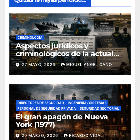
Quizas te hayas peridido...
CRIMINOLOGÍA
Aspectos jurídicos y
criminológicos de la actual
lucha contra el narcotráfico
27 MAYO, 2026
MIGUEL ANGEL CANO
en el sur de España
DIRECTORES DE SEGURIDAD
INGENIERÍA / SISTEMAS
PERSONAL DE SEGURIDAD PRIVADA
SEGURIDAD SECTORIAL
El gran apagón de Nueva
York (1977)
20 MARZO, 2026
RICARDO VIDAL